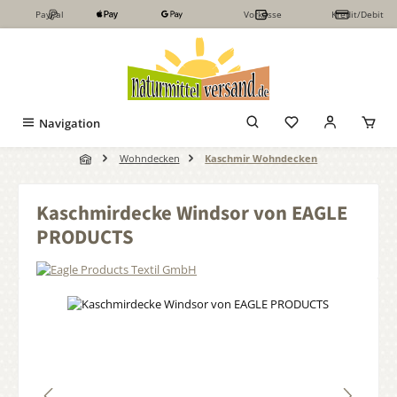
PayPal
Vorkasse
Kredit/Debit
Zum Hauptinhalt springen
Navigation
Wohndecken
Kaschmir Wohndecken
Kaschmirdecke Windsor von EAGLE
PRODUCTS
Bildergalerie überspringen