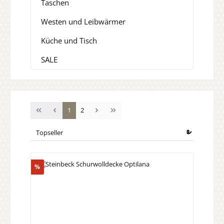
Taschen
Westen und Leibwärmer
Küche und Tisch
SALE
Seite
Seite
1
2
Rabatt
%