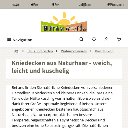
PayPal
Vorkasse
Kredit/Debit
Zum Hauptinhalt springen
Navigation
Haus und Garten
Wohnaccessoires
Kniedecken
Kniedecken aus Naturhaar - weich,
leicht und kuschelig
Bei uns finden Sie natürliche Kniedecken von verschiedenen
Herstellern. Kniedecken sind kleinere Decken, die Ihre Beine,
Taille oder Hüfte kuschlig warm halten. Ebenso so sind sie -
dank Ihrer Größe - optimale Begleiter auf Reisen. Unsere
angebotenen Kniedecken bestehen hauptsächlich aus
Naturrhaar. Naturhaarprodukte haben bessere
Temperatureigenschaften als synthetische Decken und
besitzen eine hohe Selbstreinigungskraft. Die natürlichen