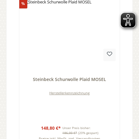
Rabatt
%
Durchschnittliche Bewertung von 0 von 5 Sternen
Steinbeck Schurwolle Plaid MOSEL
Herstellerkennzeichnung
148,80 €*
Unser Preis bisher:
186,00 €*
(20% gespart)
Preise inkl. MwSt. zzgl. Versandkosten