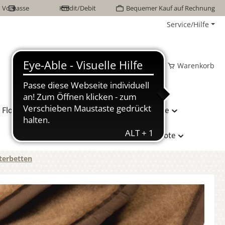
Vorkasse
Kredit/Debit
Bequemer Kauf auf Rechnung
Service/Hilfe
Wunschzettel
Mein Konto
Warenkorb
Flor Naturhaarbetten
Bettwäsche
Hersteller
Sonderangebote
terbetten