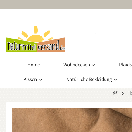
m Hauptinhalt springen
Zur Suche springen
Zur Hauptnavigation springen
Home
Wohndecken
Plaids
Kissen
Natürliche Bekleidung
Fl