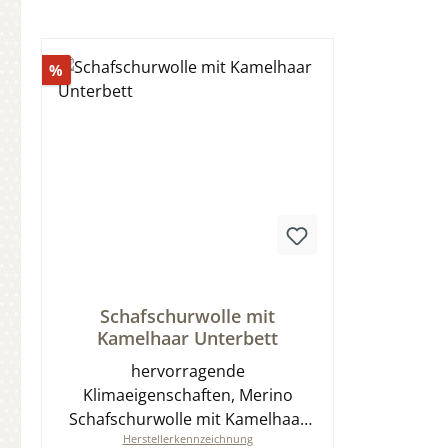
Rabatt
%
Durchschnittliche Bewertung von 0 von 5 Sternen
Schafschurwolle mit
Kamelhaar Unterbett
hervorragende
Klimaeigenschaften, Merino
Schafschurwolle mit Kamelhaar
Herstellerkennzeichnung
Unterbett verschiedene Größen