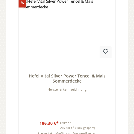
Rabatt
%
Durchschnittliche Bewertung von 0 von 5 Sternen
Hefel Vital Silver Power Tencel & Mais
Sommerdecke
Herstellerkennzeichnung
186,30 €*
UVP***
207,00 €*
(10% gespart)
Preise inkl. MwSt. zzgl. Versandkosten