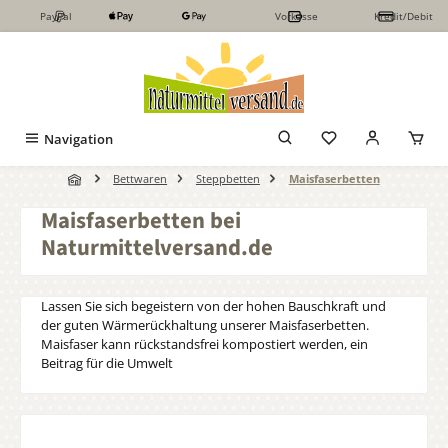
PayPal
Vorkasse
Kredit/Debit
Zum Hauptinhalt springen
Navigation
Bettwaren
Steppbetten
Maisfaserbetten
Maisfaserbetten bei
Naturmittelversand.de
Lassen Sie sich begeistern von der hohen Bauschkraft und
der guten Wärmerückhaltung unserer Maisfaserbetten.
Maisfaser kann rückstandsfrei kompostiert werden, ein
Beitrag für die Umwelt