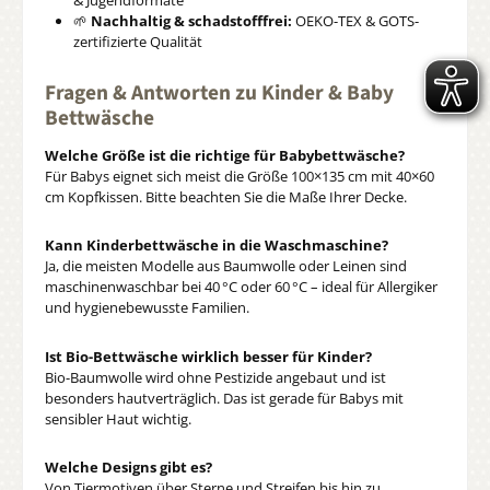
& Jugendformate
🌱
Nachhaltig & schadstofffrei:
OEKO-TEX & GOTS-
zertifizierte Qualität
Fragen & Antworten zu Kinder & Baby
Bettwäsche
Welche Größe ist die richtige für Babybettwäsche?
Für Babys eignet sich meist die Größe 100×135 cm mit 40×60
cm Kopfkissen. Bitte beachten Sie die Maße Ihrer Decke.
Kann Kinderbettwäsche in die Waschmaschine?
Ja, die meisten Modelle aus Baumwolle oder Leinen sind
maschinenwaschbar bei 40 °C oder 60 °C – ideal für Allergiker
und hygienebewusste Familien.
Ist Bio-Bettwäsche wirklich besser für Kinder?
Bio-Baumwolle wird ohne Pestizide angebaut und ist
besonders hautverträglich. Das ist gerade für Babys mit
sensibler Haut wichtig.
Welche Designs gibt es?
Von Tiermotiven über Sterne und Streifen bis hin zu