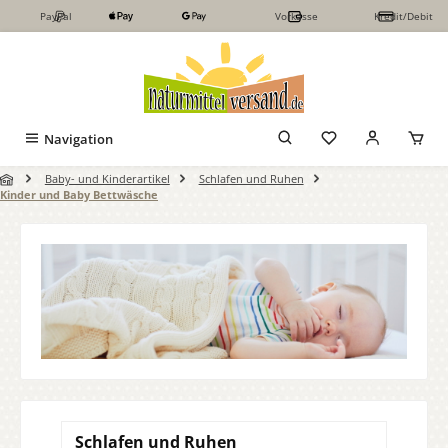
PayPal
Vorkasse
Kredit/Debit
Zum Hauptinhalt springen
Navigation
Baby- und Kinderartikel
Schlafen und Ruhen
Kinder und Baby Bettwäsche
Schlafen und Ruhen