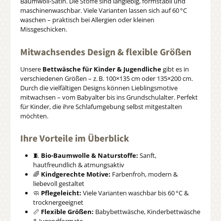
Baumwoll-Satin. Die Stoffe sind langlebig, formstabil und
maschinenwaschbar. Viele Varianten lassen sich auf 60 °C
waschen – praktisch bei Allergien oder kleinen
Missgeschicken.
Mitwachsendes Design & flexible Größen
Unsere
Bettwäsche für Kinder & Jugendliche
gibt es in
verschiedenen Größen – z. B. 100×135 cm oder 135×200 cm.
Durch die vielfältigen Designs können Lieblingsmotive
mitwachsen – vom Babyalter bis ins Grundschulalter. Perfekt
für Kinder, die ihre Schlafumgebung selbst mitgestalten
möchten.
Ihre Vorteile im Überblick
🧵
Bio-Baumwolle & Naturstoffe:
Sanft,
hautfreundlich & atmungsaktiv
🌈
Kindgerechte Motive:
Farbenfroh, modern &
liebevoll gestaltet
🧼
Pflegeleicht:
Viele Varianten waschbar bis 60 °C &
trocknergeeignet
📏
Flexible Größen:
Babybettwäsche, Kinderbettwäsche