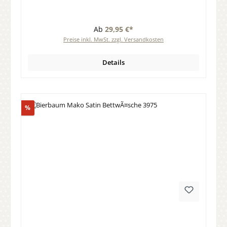
Ab
29,95 €*
Preise inkl. MwSt. zzgl. Versandkosten
Details
Rabatt
%
Durchschnittliche Bewertung von 0 von 5 Sternen