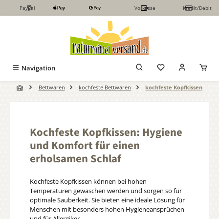
PayPal
Vorkasse
Kredit/Debit
Zum Hauptinhalt springen
Navigation
Bettwaren
kochfeste Bettwaren
kochfeste Kopfkissen
Kochfeste Kopfkissen: Hygiene
und Komfort für einen
erholsamen Schlaf
Kochfeste Kopfkissen können bei hohen
Temperaturen gewaschen werden und sorgen so für
optimale Sauberkeit. Sie bieten eine ideale Lösung für
Menschen mit besonders hohen Hygieneansprüchen
und für Allergiker.