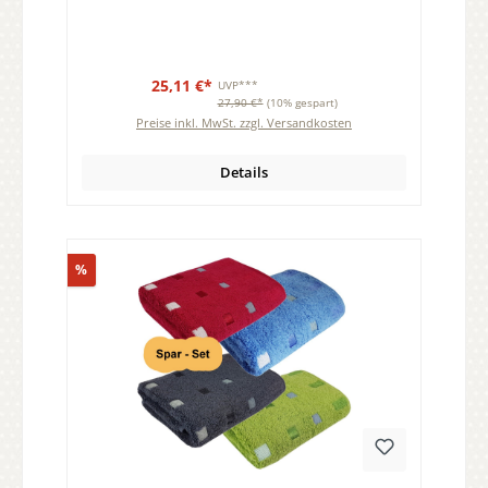
25,11 €*
UVP***
27,90 €*
(10% gespart)
Preise inkl. MwSt. zzgl. Versandkosten
Details
Rabatt
%