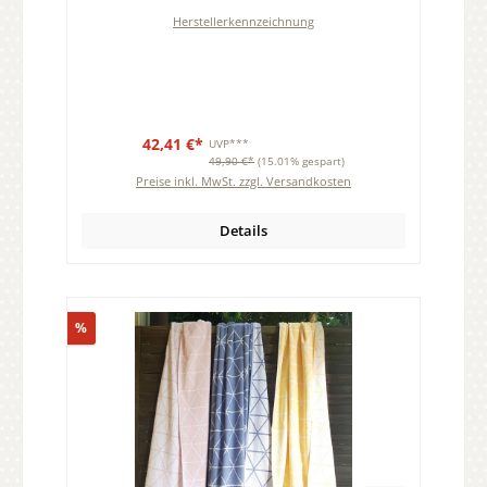
Herstellerkennzeichnung
42,41 €*
UVP***
49,90 €*
(15.01% gespart)
Preise inkl. MwSt. zzgl. Versandkosten
Details
Rabatt
%