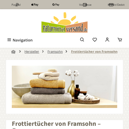
PayPal
Vorkasse
Kredit/Debit
Zum Hauptinhalt springen
Navigation
Hersteller
Framsohn
Frottiertücher von Framsohn
Frottiertücher von Framsohn –