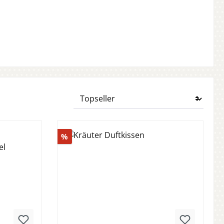
Rabatt
%