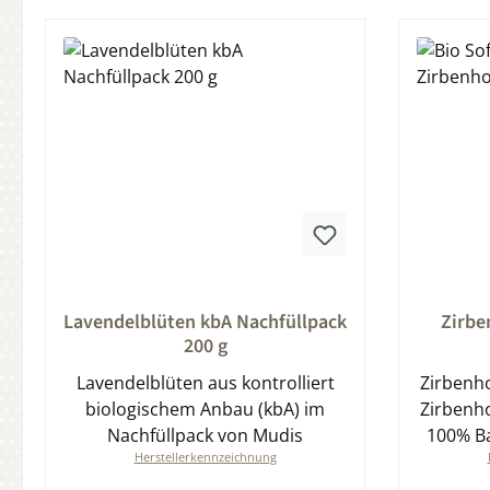
Durchschnittliche Bewertung von 0 von 5 Sternen
Durchsch
Lavendelblüten kbA Nachfüllpack
Zirbe
200 g
Lavendelblüten aus kontrolliert
Zirbenho
biologischem Anbau (kbA) im
Zirbenho
Nachfüllpack von Mudis
100% Ba
Herstellerkennzeichnung