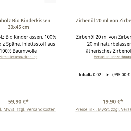
nittliche Bewertung von 0 von 5 Sternen
Durchschnittliche Bewert
nholz Bio Kinderkissen
Zirbenöl 20 ml von Zirb
30x45 cm
lz Bio Kinderkissen, 100%
Zirbenöl 20 ml von Zirben
lz Späne, Inlettsstoff aus
20 ml naturbelasse
100% Baumwolle
ätherisches Zirbenöl
Herstellerkennzeichnung
Herstellerkennzeichnun
Raumbeduftung
Inhalt:
0.02 Liter
(995,00 € 
59,90 €*
19,90 €*
kl. MwSt. zzgl. Versandkosten
Preise inkl. MwSt. zzgl. Ver
In den Warenkorb
In den Warenkor