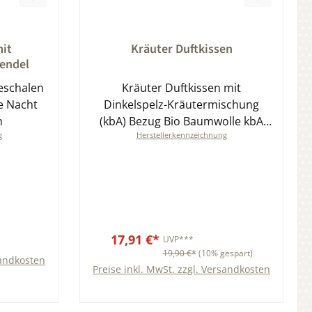
ung von 0 von 5 Sternen
Durchschnittliche Bewertung von 0 von 5
mit
Kräuter Duftkissen
endel
seschalen
Kräuter Duftkissen mit
e Nacht
Dinkelspelz-Kräutermischung
n
(kbA) Bezug Bio Baumwolle kbA
g
Herstellerkennzeichnung
GOTS zertifiziert 20x20 cm viele
Farben
17,91 €*
UVP***
19,90 €*
(10% gespart)
sandkosten
Preise inkl. MwSt. zzgl. Versandkosten
b
In den Warenkorb