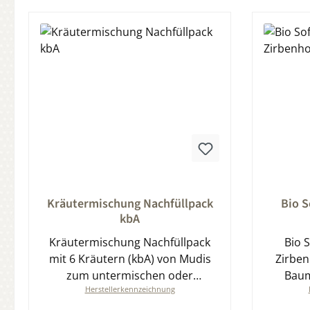
Durchschnittliche Bewertung von 0 von 5 Sternen
Durchsch
Kräutermischung Nachfüllpack
Bio S
kbA
Kräutermischung Nachfüllpack
Bio 
mit 6 Kräutern (kbA) von Mudis
Zirbenh
zum untermischen oder
Baum
Herstellerkennzeichnung
auffrischen