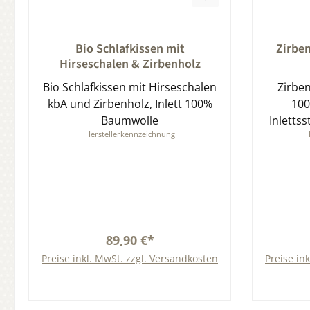
Durchschnittliche Bewertung von 0 von 5 Sternen
Durchsch
Bio Schlafkissen mit
Zirbe
Hirseschalen & Zirbenholz
Bio Schlafkissen mit Hirseschalen
Zirben
kbA und Zirbenholz, Inlett 100%
100
Baumwolle
Inletts
Herstellerkennzeichnung
89,90 €*
Preise inkl. MwSt. zzgl. Versandkosten
Preise in
In den Warenkorb