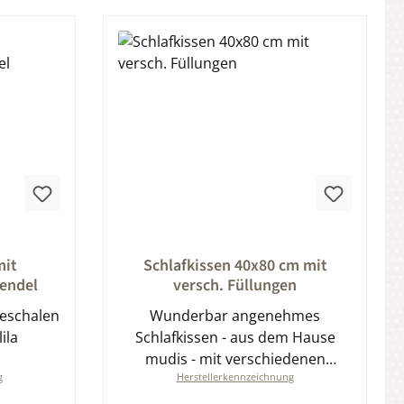
ung von 0 von 5 Sternen
Durchschnittliche Bewertung von 0 von 5
mit
Schlafkissen 40x80 cm mit
endel
versch. Füllungen
seschalen
Wunderbar angenehmes
ila
Schlafkissen - aus dem Hause
mudis - mit verschiedenen
g
Herstellerkennzeichnung
Füllungen erhältlich - Dinkelspelz
und Schafschur, Dinkelspelz und