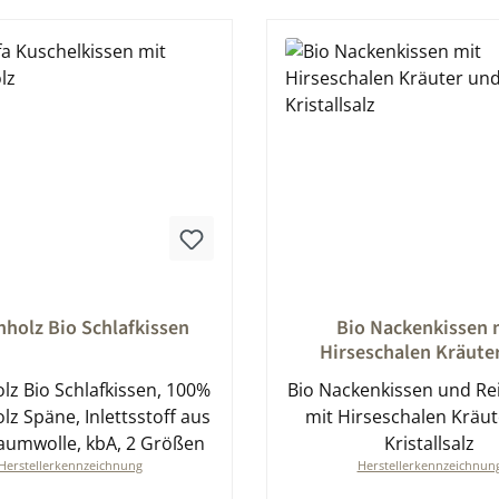
nittliche Bewertung von 0 von 5 Sternen
Durchschnittliche Bewert
nholz Bio Schlafkissen
Bio Nackenkissen 
Hirseschalen Kräute
Kristallsalz
lz Bio Schlafkissen, 100%
Bio Nackenkissen und Re
lz Späne, Inlettsstoff aus
mit Hirseschalen Kräu
umwolle, kbA, 2 Größen
Kristallsalz
Herstellerkennzeichnung
Herstellerkennzeichnun