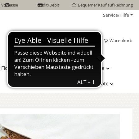
Vorkasse
Kredit/Debit
Bequemer Kauf auf Rechnung
Service/Hilfe
Wunschzettel
Mein Konto
Warenkorb
Flor Naturhaarbetten
Bettwäsche
Hersteller
Sonderangebote