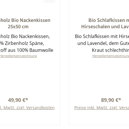
nittliche Bewertung von 0 von 5 Sternen
Durchschnittliche Bewert
nholz Bio Nackenkissen
Bio Schlafkissen 
25x50 cm
Hirseschalen und Lav
holz Bio Nackenkissen,
Bio Schlafkissen mit Hir
% Zirbenholz Späne,
und Lavendel, dem Gut
stoff aus 100% Baumwolle
Kraut schlechthi
Herstellerkennzeichnung
Herstellerkennzeichnun
49,90 €*
89,90 €*
kl. MwSt. zzgl. Versandkosten
Preise inkl. MwSt. zzgl. Ver
In den Warenkorb
In den Warenkor