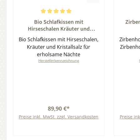
Durchschnittliche Bewertung von 5 von 5 Sternen
Durchsch
Bio Schlafkissen mit
Zirbe
Hirseschalen Kräuter und
Kristallsalz
Bio Schlafkissen mit Hirseschalen,
Zirbenho
Kräuter und Kristallsalz für
Zirbenho
erholsame Nächte
Herstellerkennzeichnung
89,90 €*
Preise inkl. MwSt. zzgl. Versandkosten
Preise in
In den Warenkorb