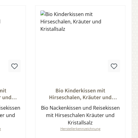
ung von 0 von 5 Sternen
Durchschnittliche Bewertung von 0 von 5
mit
Bio Kinderkissen mit
r und
Hirseschalen, Kräuter und
Kristallsalz
isekissen
Bio Nackenkissen und Reisekissen
ter und
mit Hirseschalen Kräuter und
Kristallsalz
g
Herstellerkennzeichnung