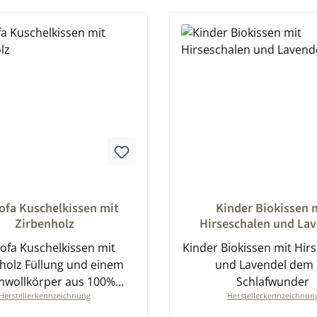
nittliche Bewertung von 0 von 5 Sternen
Durchschnittliche Bewert
ofa Kuschelkissen mit
Kinder Biokissen 
Zirbenholz
Hirseschalen und Lav
Sofa Kuschelkissen mit
Kinder Biokissen mit Hir
olz Füllung und einem
und Lavendel dem l
wollkörper aus 100%
Schlafwunder
Herstellerkennzeichnung
Herstellerkennzeichnun
Baumwolle kbA