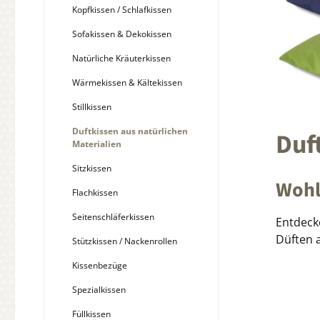
Kopfkissen / Schlafkissen
Sofakissen & Dekokissen
Natürliche Kräuterkissen
Wärmekissen & Kältekissen
Stillkissen
Duftkissen aus natürlichen
Duf
Materialien
Sitzkissen
Wohl
Flachkissen
Seitenschläferkissen
Entdeck
Düften 
Stützkissen / Nackenrollen
Kissenbezüge
Spezialkissen
Füllkissen