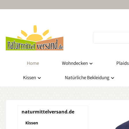
m Hauptinhalt springen
Zur Suche springen
Zur Hauptnavigation springen
Home
Wohndecken
Plaids
Kissen
Natürliche Bekleidung
naturmittelversand.de
Kissen