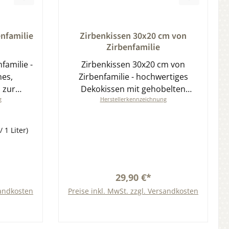
ung von 0 von 5 Sternen
Durchschnittliche Bewertung von 0 von 5
enfamilie
Zirbenkissen 30x20 cm von
Zirbenfamilie
familie -
Zirbenkissen 30x20 cm von
nes,
Zirbenfamilie - hochwertiges
 zur
Dekokissen mit gehobelten
g
Herstellerkennzeichnung
Zirbenflocken
/ 1 Liter)
29,90 €*
sandkosten
Preise inkl. MwSt. zzgl. Versandkosten
b
In den Warenkorb