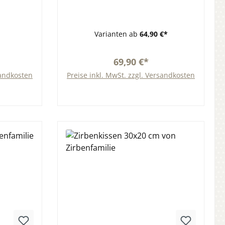
Zirbenholz, Hirseschalen und 6
Kräuter, Hirseschalen,
Varianten ab
64,90 €*
Hirseschalen und Kristallsalz,
Hirseschalen und Schafsch
69,90 €*
sandkosten
Preise inkl. MwSt. zzgl. Versandkosten
b
In den Warenkorb