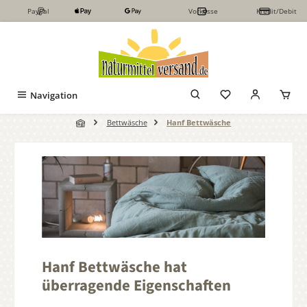
PayPal
Vorkasse
Kredit/Debit
Zum Hauptinhalt springen
Navigation
Bettwäsche
Hanf Bettwäsche
Hanf Bettwäsche hat
überragende Eigenschaften