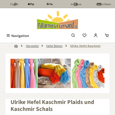
PayPal
Vorkasse
Kredit/Debit
Zum Hauptinhalt springen
Navigation
Hersteller
Hefel Betten
Ulrike Hefel Kaschmir
Ulrike Hefel Kaschmir Plaids und
Kaschmir Schals