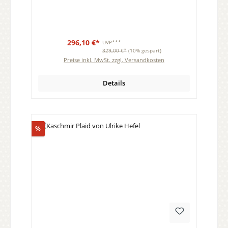
296,10 €*
UVP***
329,00 €*
(10% gespart)
Preise inkl. MwSt. zzgl. Versandkosten
Details
Rabatt
%