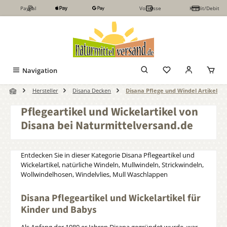
PayPal
Vorkasse
Kredit/Debit
Zum Hauptinhalt springen
Navigation
Hersteller
Disana Decken
Disana Pflege und Windel Artikel
Pflegeartikel und Wickelartikel von
Disana bei Naturmittelversand.de
Entdecken Sie in dieser Kategorie Disana Pflegeartikel und
Wickelartikel, natürliche Windeln, Mullwindeln, Strickwindeln,
Wollwindelhosen, Windelvlies, Mull Waschlappen
Disana Pflegeartikel und Wickelartikel für
Kinder und Babys
Als Anfang der 1980 er Jahren Disana gegründet wurde, war