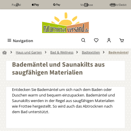
PayPal
Vorkasse
Kredit/Debit
Zum Hauptinhalt springen
Navigation
Haus und Garten
Bad & Wellness
Badtextilien
Bademäntel
Bademäntel und Saunakilts aus
saugfähigen Materialien
Entdecken Sie Bademäntel um sich nach dem Baden oder
Duschen warm und bequem einzupacken. Bademäntel und
Saunakilts werden in der Regel aus saugfähigen Materialien
wie Frottee hergestellt. So wird auch das Abtrocknen nach
dem Bad unterstützt.