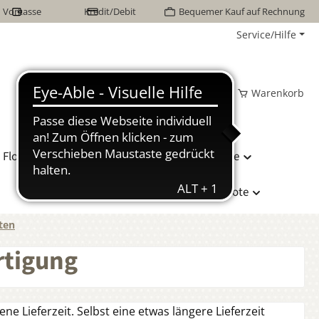
Vorkasse
Kredit/Debit
Bequemer Kauf auf Rechnung
Service/Hilfe
Wunschzettel
Mein Konto
Warenkorb
Flor Naturhaarbetten
Bettwäsche
Hersteller
Sonderangebote
ten
rtigung
ne Lieferzeit. Selbst eine etwas längere Lieferzeit