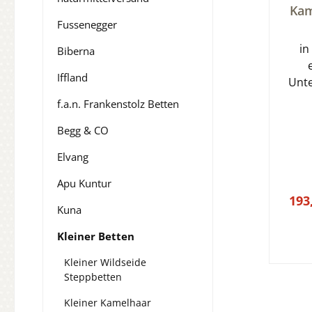
Durch
Kam
Fussenegger
in
Biberna
Iffland
Unte
K
f.a.n. Frankenstolz Betten
Begg & CO
Elvang
Apu Kuntur
193
Kuna
Kleiner Betten
Kleiner Wildseide
Steppbetten
Kleiner Kamelhaar