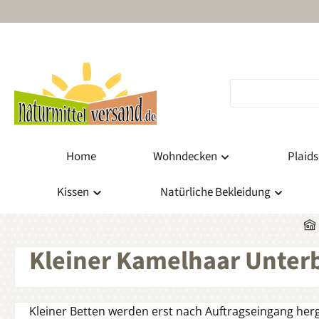
m Hauptinhalt springen
Zur Suche springen
Zur Hauptnavigation springen
Home
Wohndecken
Plaids
Kissen
Natürliche Bekleidung
Kleiner Kamelhaar Unterb
Kleiner Betten werden erst nach Auftragseingang herges