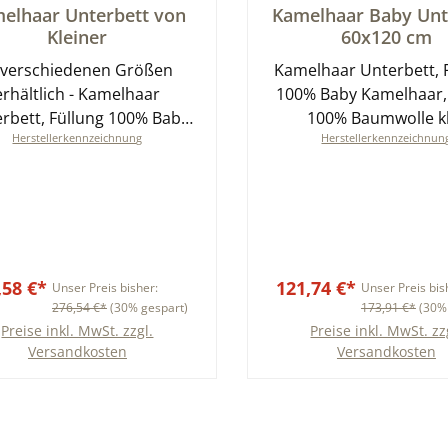
schnittliche Bewertung von 0 von 5 Sternen
Durchschnittliche Bewer
elhaar Unterbett von
Kamelhaar Baby Unt
Kleiner
60x120 cm
 verschiedenen Größen
Kamelhaar Unterbett, 
erhältlich - Kamelhaar
100% Baby Kamelhaar,
rbett, Füllung 100% Baby
100% Baumwolle 
Herstellerkennzeichnung
Herstellerkennzeichnun
amelhaar, Bezug 100%
Baumwolle kbA
,58 €*
121,74 €*
Unser Preis bisher:
Unser Preis bis
276,54 €*
(30% gespart)
173,91 €*
(30%
Preise inkl. MwSt. zzgl.
Preise inkl. MwSt. zz
Versandkosten
Versandkosten
In den Warenkorb
In den Warenkor