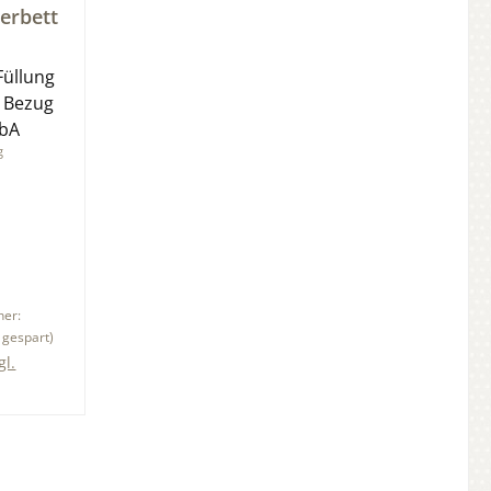
tung von 0 von 5 Sternen
erbett
Füllung
 Bezug
kbA
g
her:
 gespart)
gl.
b