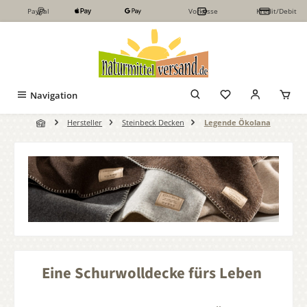
PayPal
Vorkasse
Kredit/Debit
Zum Hauptinhalt springen
Navigation
Hersteller
Steinbeck Decken
Legende Ökolana
Eine Schurwolldecke fürs Leben