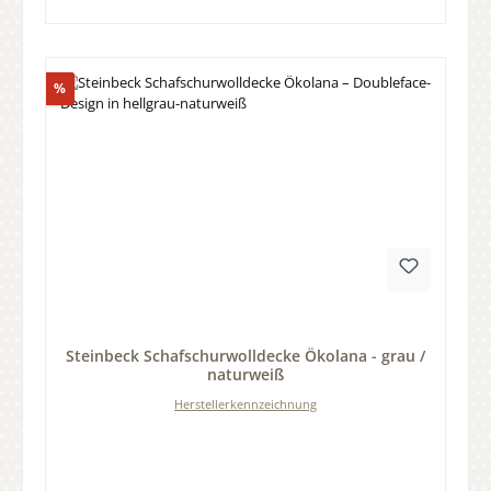
Rabatt
%
Durchschnittliche Bewertung von 0 von 5 Sternen
Steinbeck Schafschurwolldecke Ökolana - grau /
naturweiß
Herstellerkennzeichnung