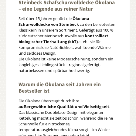
Steinbeck Schafschurwolldecke Ökolana
– eine Legende aus reiner Natur
Seit über 15 Jahren gehört die
Ökolana
Schurwolldecke von Steinbeck
zu den beliebtesten
Klassikern in unserem Sortiment. Gefertigt aus 100 %
süddeutscher Merinoschurwolle aus
kontrolliert
biologischer Tierhaltung (kbT)
, steht sie für
kompromisslose Natürlichkeit, wohltuende Wärme
und zeitloses Design.
Die Ökolana ist keine Modeerscheinung, sondern ein
langlebiges Lieblingsstück – regional gefertigt,
naturbelassen und spürbar hochwertig.
Warum die Ökolana seit Jahren ein
Bestseller ist
Die Ökolana überzeugt durch ihre
außergewöhnliche Qualität und Vielseitigkeit
.
Das klassische Doubleface-Design mit eleganter
Kettelung macht sie zeitlos schön, während die reine
Schurwolle für ein trockenes,
temperaturausgleichendes Klima sorgt – im Winter
wärmend, im Sommer angenehm leicht.