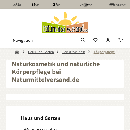
PayPal
Vorkasse
Kredit/Debit
Zum Hauptinhalt springen
Navigation
Haus und Garten
Bad & Wellness
Körperpflege
Naturkosmetik und natürliche
Körperpflege bei
Naturmittelversand.de
Haus und Garten
Wohnaccessoires