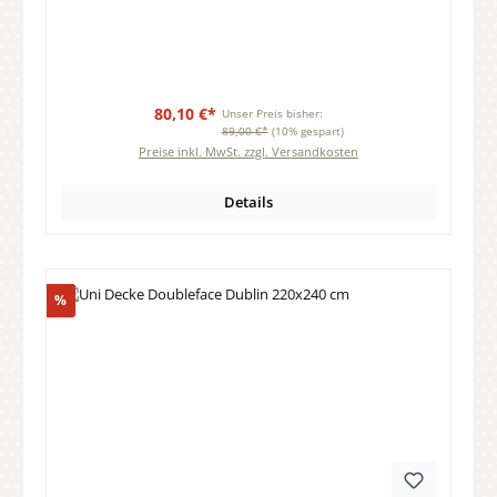
80,10 €*
Unser Preis bisher:
89,00 €*
(10% gespart)
Preise inkl. MwSt. zzgl. Versandkosten
Details
Rabatt
%