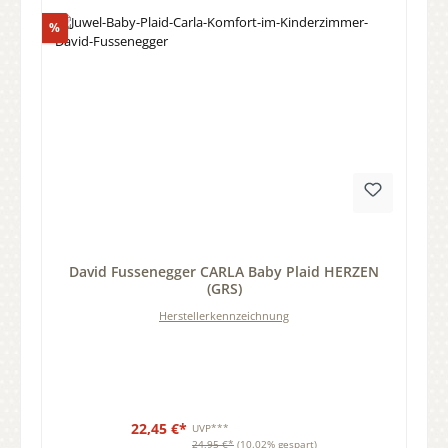
Rabatt
%
Durchschnittliche Bewertung von 0 von 5 Sternen
David Fussenegger CARLA Baby Plaid HERZEN
(GRS)
Herstellerkennzeichnung
22,45 €*
UVP***
24,95 €*
(10.02% gespart)