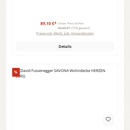
89,10 €*
Unser Preis bisher:
99,00 €*
(10% gespart)
Preise inkl. MwSt. zzgl. Versandkosten
Details
Rabatt
%