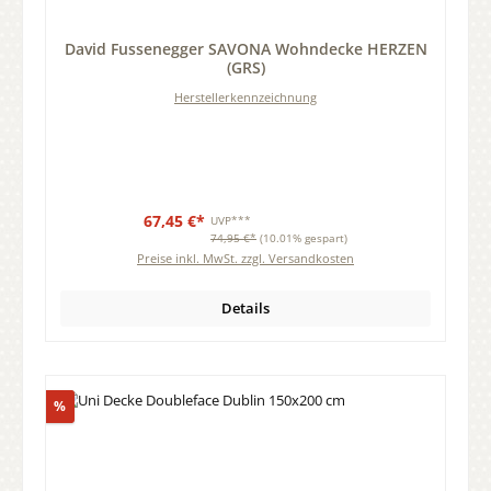
Durchschnittliche Bewertung von 0 von 5 Sternen
David Fussenegger SAVONA Wohndecke HERZEN
(GRS)
Herstellerkennzeichnung
67,45 €*
UVP***
74,95 €*
(10.01% gespart)
Preise inkl. MwSt. zzgl. Versandkosten
Details
Rabatt
%