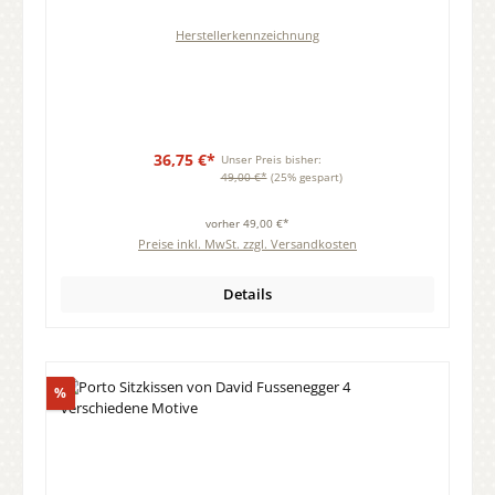
Herstellerkennzeichnung
36,75 €*
Unser Preis bisher:
49,00 €*
(25% gespart)
vorher 49,00 €*
Preise inkl. MwSt. zzgl. Versandkosten
Details
Rabatt
%