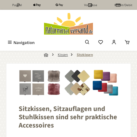
PayPal
Vorkasse
Kredit/Debit
Zum Hauptinhalt springen
Navigation
Kissen
Sitzkissen
Sitzkissen, Sitzauflagen und
Stuhlkissen sind sehr praktische
Accessoires