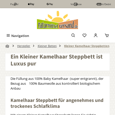
PayPal
Vorkasse
Kredit/Debit
Zum Hauptinhalt springen
Navigation
Hersteller
Kleiner Betten
Kleiner Kamelhaar Steppbetten
Ein Kleiner Kamelhaar Steppbett ist
Luxus pur
Die Füllung aus 100% Baby Kamelhaar (super entgrannt), der
Bezug aus 100% Baumwolle aus kontrolliert biologischem
Anbau
Kamelhaar Steppbett für angenehmes und
trockenes Schlafklima
Mit einem Kleiner Kamelhaar Steppbett liegen Sie richtig.