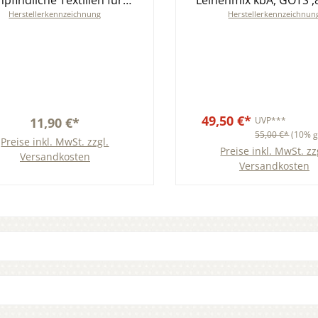
pfindliche Textilien für
Leinenmix kbA, GOTS ,
Herstellerkennzeichnung
Herstellerkennzeichnun
rtnäckige Flecken ohne
cm
Bleichmittel
49,50 €*
11,90 €*
UVP***
55,00 €*
(10% g
Preise inkl. MwSt. zzgl.
Preise inkl. MwSt. zz
Versandkosten
Versandkosten
In den Warenkorb
In den Warenkor