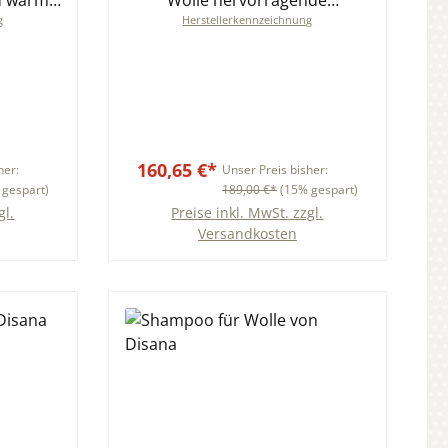
d warm
Wolle hervorragende
g
Herstellerkennzeichnung
 100x135
Klimaeigenschaften viele Farben
160,65 €*
her:
Unser Preis bisher:
 gespart)
189,00 €*
(15% gespart)
gl.
Preise inkl. MwSt. zzgl.
Versandkosten
b
In den Warenkorb