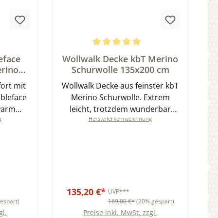
tung von 0 von 5 Sternen
Durchschnittliche Bewertung von 5 von 5 
eface
Wollwalk Decke kbT Merino
erino
Schurwolle 135x200 cm
T
ort mit
Wollwalk Decke aus feinster kbT
bleface
Merino Schurwolle. Extrem
 warm
leicht, trotzdem wunderbar
g
Herstellerkennzeichnung
h
flauschig und voluminös GOTS
zertifiziert
135,20 €*
UVP***
espart)
169,00 €*
(20% gespart)
gl.
Preise inkl. MwSt. zzgl.