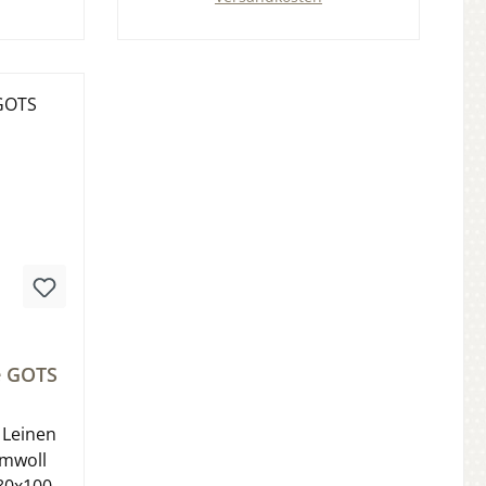
b
In den Warenkorb
tung von 0 von 5 Sternen
e GOTS
 Leinen
mwoll