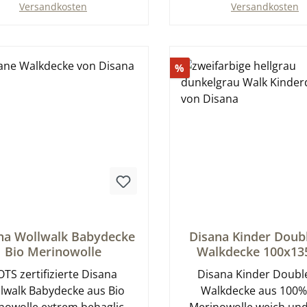
Versandkosten
Versandkosten
In den Warenkorb
In den Warenkor
tt
Rabatt
%
schnittliche Bewertung von 0 von 5 Sternen
Durchschnittliche Bewer
na Wollwalk Babydecke
Disana Kinder Doub
Bio Merinowolle
Walkdecke 100x13
TS zertifizierte Disana
Disana Kinder Doubl
lwalk Babydecke aus Bio
Walkdecke aus 100%