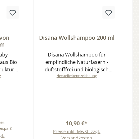
tung von 0 von 5 Sternen
Durchschnittliche Bewertung von 0 von 5 
 von
Disana Wollshampoo 200 ml
cm
Baby
Disana Wollshampoo für
 aus Bio
empfindliche Naturfasern -
ruktur
duftstofffrei und biologisch
g
Herstellerkennzeichnung
iele
abbaubar. Ideal für Hand-&
m
Maschinenwäsche
her:
10,90 €*
espart)
Preise inkl. MwSt. zzgl.
gl.
Versandkosten