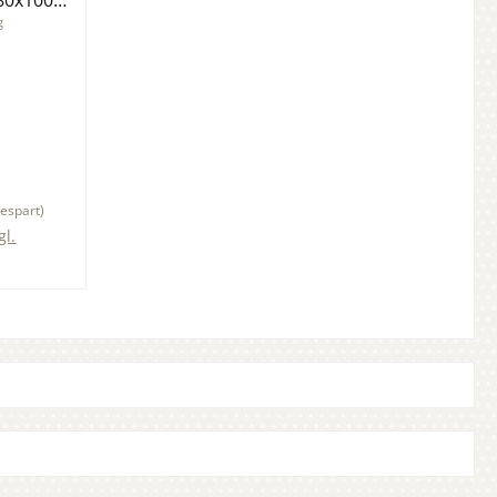
80x100
g
espart)
gl.
b