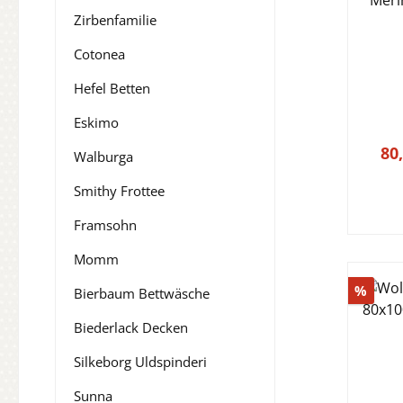
Meri
Zirbenfamilie
Klima
Cotonea
Hefel Betten
Eskimo
80
Walburga
Smithy Frottee
Framsohn
Momm
Raba
%
Bierbaum Bettwäsche
Biederlack Decken
Silkeborg Uldspinderi
Sunna