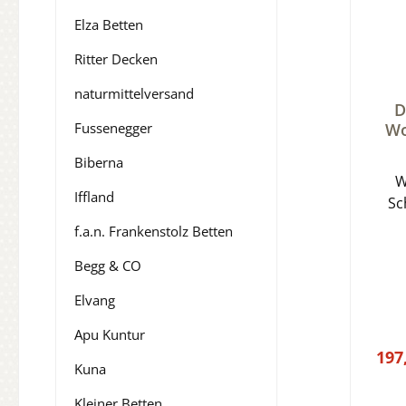
Elza Betten
Ritter Decken
naturmittelversand
Durch
D
Fussenegger
Wo
Biberna
W
Iffland
Sc
Wärm
f.a.n. Frankenstolz Betten
Begg & CO
Elvang
Apu Kuntur
197
Kuna
Kleiner Betten