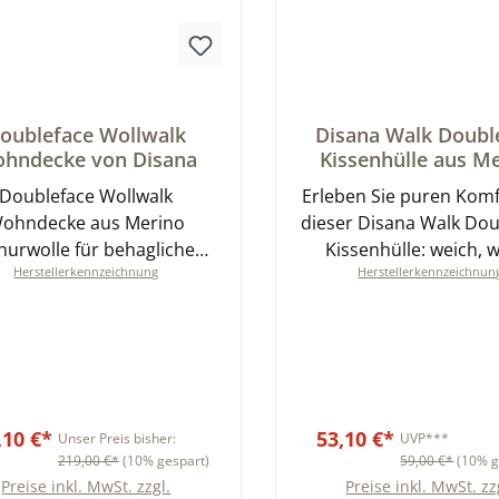
schnittliche Bewertung von 0 von 5 Sternen
Durchschnittliche Bewer
oubleface Wollwalk
Disana Walk Doubl
hndecke von Disana
Kissenhülle aus M
Schurwolle kb
Doubleface Wollwalk
Erleben Sie puren Komf
ohndecke aus Merino
dieser Disana Walk Dou
hurwolle für behagliche
Kissenhülle: weich,
Herstellerkennzeichnung
Herstellerkennzeichnun
e und pure Entspannung,
umweltfreundlic
GOTS zertifiziert
,10 €*
53,10 €*
Unser Preis bisher:
UVP***
219,00 €*
(10% gespart)
59,00 €*
(10% g
Preise inkl. MwSt. zzgl.
Preise inkl. MwSt. zz