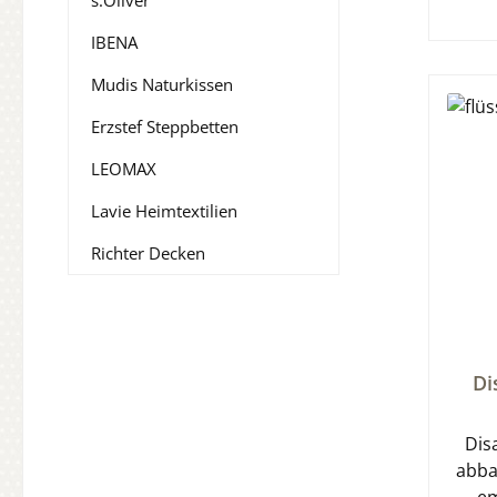
s.Oliver
IBENA
Mudis Naturkissen
Erzstef Steppbetten
LEOMAX
Lavie Heimtextilien
Richter Decken
Durch
Di
Dis
abba