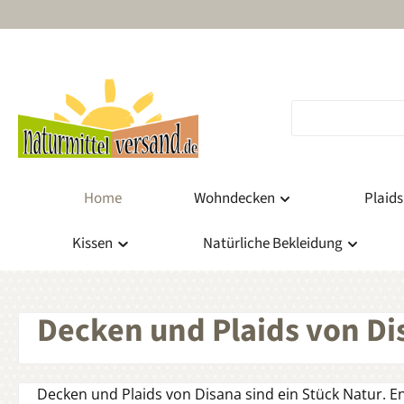
m Hauptinhalt springen
Zur Suche springen
Zur Hauptnavigation springen
Home
Wohndecken
Plaids
Kissen
Natürliche Bekleidung
Decken und Plaids von Di
Decken und Plaids von Disana sind ein Stück Natur. 