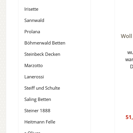
Irisette
Sannwald
Prolana
Durch
Woll
Böhmerwald Betten
wu
Steinbeck Decken
wa
Marzotto
D
Schur
Lanerossi
Steiff und Schulte
Saling Betten
Steiner 1888
51
Heitmann Felle