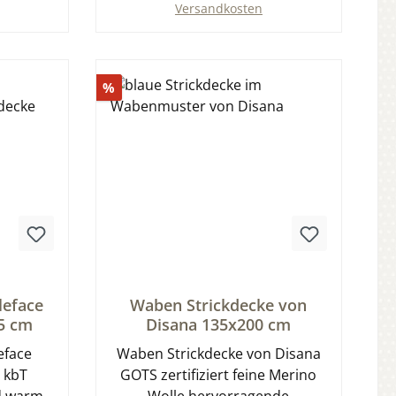
Versandkosten
b
In den Warenkorb
Rabatt
%
tung von 0 von 5 Sternen
Durchschnittliche Bewertung von 0 von 5 
leface
Waben Strickdecke von
5 cm
Disana 135x200 cm
eface
Waben Strickdecke von Disana
 kbT
GOTS zertifiziert feine Merino