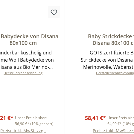
schnittliche Bewertung von 0 von 5 Sternen
Durchschnittliche Bewer
 Babydecke von Disana
Baby Strickdecke
80x100 cm
Disana 80x100 
nderbar kuschelig und
GOTS zertifizierte 
rme Woll Babydecke von
Strickdecke von Disana
isana aus Bio Merino-
Merinowolle, Wabenst
Herstellerkennzeichnung
Herstellerkennzeichnun
wolle verschiedene Farben
kuschlig weich und warm, v
GOTS zertifiziert
Farben 80x100 c
,21 €*
58,41 €*
Unser Preis bisher:
Unser Preis bis
56,90 €*
(10% gespart)
64,90 €*
(10% g
Preise inkl. MwSt. zzgl.
Preise inkl. MwSt. zz