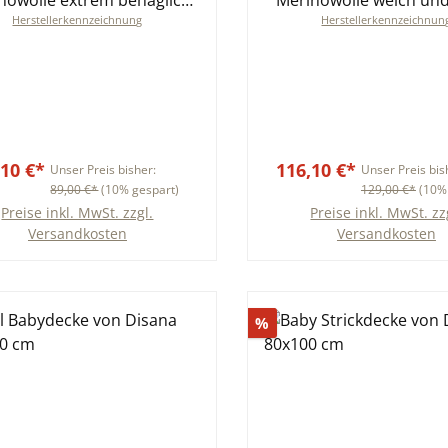
nowolle extrem behaglich
Merinowolle weich un
Herstellerkennzeichnung
Herstellerkennzeichnun
und weich beste
für echte Behaglichkeit
eigenschaften 100x135 cm
cm
,10 €*
116,10 €*
Unser Preis bisher:
Unser Preis bis
89,00 €*
(10% gespart)
129,00 €*
(10%
Preise inkl. MwSt. zzgl.
Preise inkl. MwSt. zz
Versandkosten
Versandkosten
In den Warenkorb
In den Warenkor
tt
Rabatt
%