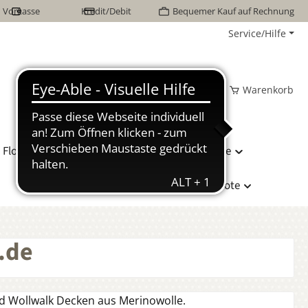
Vorkasse
Kredit/Debit
Bequemer Kauf auf Rechnung
Service/Hilfe
Wunschzettel
Mein Konto
Warenkorb
Flor Naturhaarbetten
Bettwäsche
Hersteller
Sonderangebote
.de
nd Wollwalk Decken aus Merinowolle.