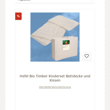
Rabatt
%
Durchschnittliche Bewertung von 0 von 5 Sternen
Hefel Bio Timber Kinderset Bettdecke und
Kissen
Herstellerkennzeichnung