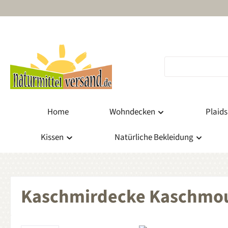
m Hauptinhalt springen
Zur Suche springen
Zur Hauptnavigation springen
Home
Wohndecken
Plaids
Kissen
Natürliche Bekleidung
Kaschmirdecke Kaschmo