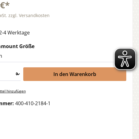
 €*
wSt. zzgl. Versandkosten
 2-4 Werktage
auswählen
chmount Größe
In den Warenkorb
tel hinzufügen
mmer:
400-410-2184-1