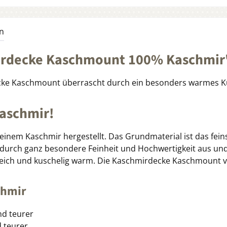
n
irdecke Kaschmount 100% Kaschmir
cke Kaschmount überrascht durch ein besonders warmes Ku
Kaschmir!
nem Kaschmir hergestellt. Das Grundmaterial ist das feinst
ch durch ganz besondere Feinheit und Hochwertigkeit aus und 
ich und kuschelig warm. Die Kaschmirdecke Kaschmount ver
chmir
nd teurer
d teurer