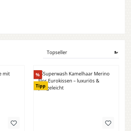
Rabatt
%
Tipp