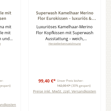
ung von 0 von 5 Sternen
Durchschnittliche Bewertung von 0 von 5
le mit
Superwash Kamelhaar Merino
sen
Flor Eurokissen – luxuriös &
pflegeleicht
ma mit
Luxuriöses Kamelhaar‑Merino
le mit
Flor Kopfkissen mit Superwash
n und
Ausstattung – weich,
g
Herstellerkennzeichnung
klimaregulierend, anschmiegsam
und im Schonwaschgang
maschinenwaschbar.
Handwerklich gefertigt für ein
trockenes, angenehmes
Schlafklima.
99,40 €*
er:
Unser Preis bisher:
gespart)
142,00 €*
(30% gespart)
Preise inkl. MwSt. zzgl. Versandkosten
sandkosten