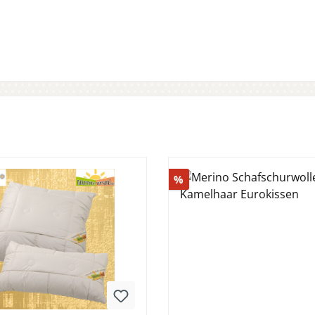
Rabatt
%