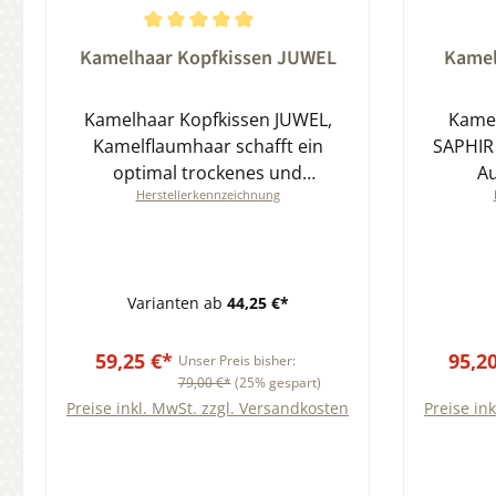
Durchschnittliche Bewertung von 5 von 5 Sternen
Durchsch
Kamelhaar Kopfkissen JUWEL
Kamel
Kamelhaar Kopfkissen JUWEL,
Kamel
Kamelflaumhaar schafft ein
SAPHIR 
optimal trockenes und
Au
Herstellerkennzeichnung
angenehmes Schlafklima in jeder
Wä
Jahreszeit
Feuc
Varianten ab
44,25 €*
59,25 €*
95,2
Unser Preis bisher:
79,00 €*
(25% gespart)
Preise inkl. MwSt. zzgl. Versandkosten
Preise in