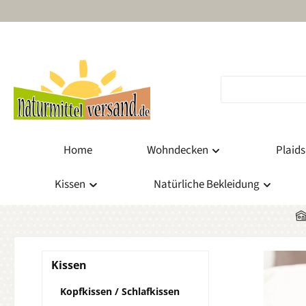
m Hauptinhalt springen
Zur Suche springen
Zur Hauptnavigation springen
Home
Wohndecken
Plaids
Kissen
Natürliche Bekleidung
Kissen
Kopfkissen / Schlafkissen