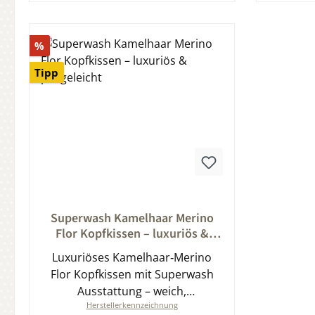
In den Warenkorb
Rabatt
%
Tipp
Durchschnittliche Bewertung von 0 von 5 Sternen
Superwash Kamelhaar Merino
Flor Kopfkissen – luxuriös &
pflegeleicht
Luxuriöses Kamelhaar‑Merino
Flor Kopfkissen mit Superwash
Ausstattung – weich,
Herstellerkennzeichnung
klimaregulierend, anschmiegsam