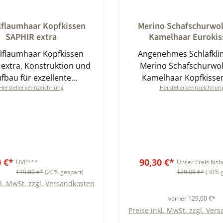
nittliche Bewertung von 0 von 5 Sternen
Durchschnittliche Bewert
flaumhaar Kopfkissen
Merino Schafschurwol
SAPHIR extra
Kamelhaar Eurokis
flaumhaar Kopfkissen
Angenehmes Schlafkli
extra, Konstruktion und
Merino Schafschurwol
fbau für exzellente
Kamelhaar Kopfkisse
Herstellerkennzeichnung
Herstellerkennzeichnun
rmeregulierung und
Eurokissen
htigkeitsmanagement
0 €*
90,30 €*
UVP***
Unser Preis bish
119,00 €*
(20% gespart)
129,00 €*
(30% 
kl. MwSt. zzgl. Versandkosten
vorher 129,00 €*
Preise inkl. MwSt. zzgl. Ver