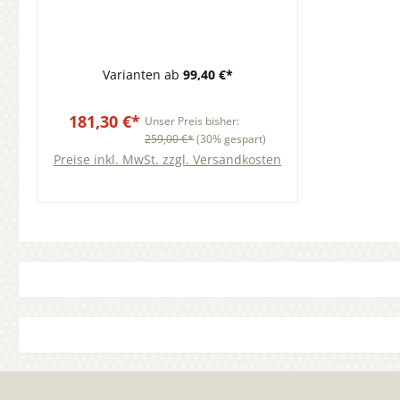
und im Schonwaschgang
maschinenwaschbar.
Handwerklich gefertigt für ein
Varianten ab
99,40 €*
trockenes, angenehmes
Schlafklima.
181,30 €*
Unser Preis bisher:
259,00 €*
(30% gespart)
Preise inkl. MwSt. zzgl. Versandkosten
In den Warenkorb