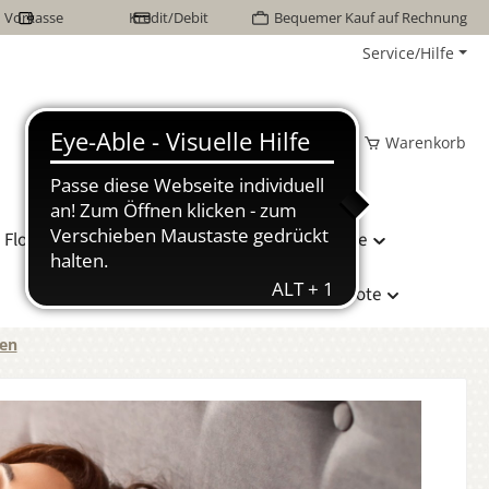
Vorkasse
Kredit/Debit
Bequemer Kauf auf Rechnung
Service/Hilfe
Wunschzettel
Mein Konto
Warenkorb
Flor Naturhaarbetten
Bettwäsche
Hersteller
Sonderangebote
sen