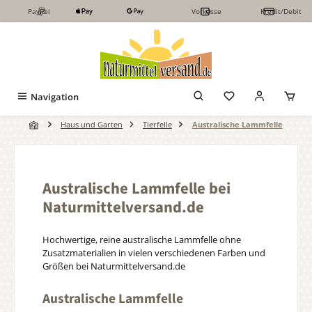
PayPal
Vorkasse
Kredit/Debit
Zum Hauptinhalt springen
Navigation
Haus und Garten
Tierfelle
Australische Lammfelle
Australische Lammfelle bei
Naturmittelversand.de
Hochwertige, reine australische Lammfelle ohne
Zusatzmaterialien in vielen verschiedenen Farben und
Größen bei Naturmittelversand.de
Australische Lammfelle