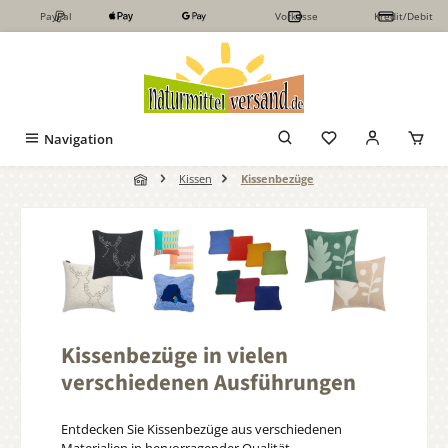
PayPal
Vorkasse
Kredit/Debit
Zum Hauptinhalt springen
Navigation
Kissen
Kissenbezüge
Kissenbezüge in vielen
verschiedenen Ausführungen
Entdecken Sie Kissenbezüge aus verschiedenen