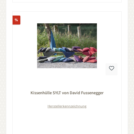
Rabatt
%
Durchschnittliche Bewertung von 0 von 5 Sternen
Kissenhülle SYLT von David Fussenegger
Herstellerkennzeichnung