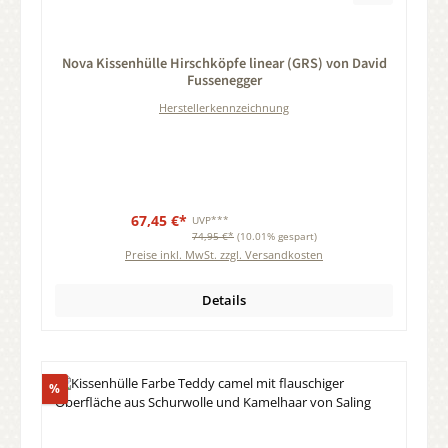
Durchschnittliche Bewertung von 0 von 5 Sternen
Nova Kissenhülle Hirschköpfe linear (GRS) von David
Fussenegger
Herstellerkennzeichnung
67,45 €*
UVP***
74,95 €*
(10.01% gespart)
Preise inkl. MwSt. zzgl. Versandkosten
Details
Rabatt
%