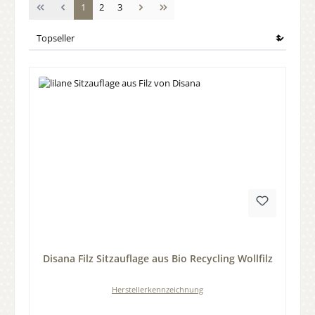
Seite
Seite
Seite
1
2
3
Durchschnittliche Bewertung von 0 von 5 Sternen
Disana Filz Sitzauflage aus Bio Recycling Wollfilz
Herstellerkennzeichnung