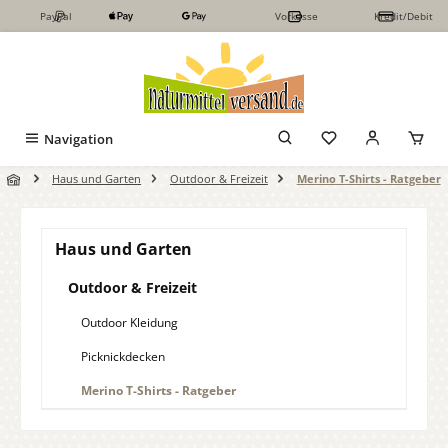
PayPal
Vorkasse
Kredit/Debit
Zum Hauptinhalt springen
Navigation
Haus und Garten
Outdoor & Freizeit
Merino T-Shirts - Ratgeber
Haus und Garten
Outdoor & Freizeit
Outdoor Kleidung
Picknickdecken
Merino T-Shirts - Ratgeber