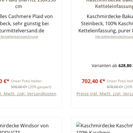
cm
Ketteleinfassun
lles Cashmere Plaid von
Kaschmirdecke Baku
beck, sehr günstig bei
Steinbeck, 100% Kasch
turmittelversand.de
Ketteleinfassung, purer 
Herstellerkennzeichnung
Herstellerkennzeichnun
verschiedenen Grö
Varianten ab
628,80 
0 €*
702,40 €*
Unser Preis bisher:
Unser Preis bis
590,00 €*
(20% gespart)
878,00 €*
(20% 
kl. MwSt. zzgl. Versandkosten
Preise inkl. MwSt. zzgl. Ver
In den Warenkorb
In den Warenkor