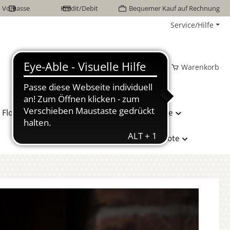
Vorkasse
Kredit/Debit
Bequemer Kauf auf Rechnung
Service/Hilfe
Wunschzettel
Mein Konto
Warenkorb
Flor Naturhaarbetten
Bettwäsche
Hersteller
Sonderangebote