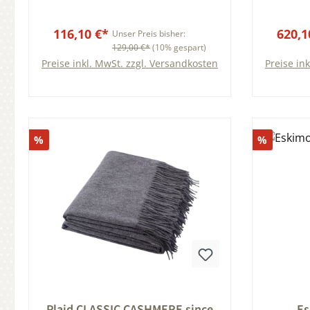
116,10 €*
620,1
Unser Preis bisher:
129,00 €*
(10% gespart)
Preise inkl. MwSt. zzgl. Versandkosten
Preise in
Rabatt
Rabatt
%
%
Durchschnittliche Bewertung von 0 von 5 Sternen
Durchsch
Plaid CLASSIC CASHMERE since
Es