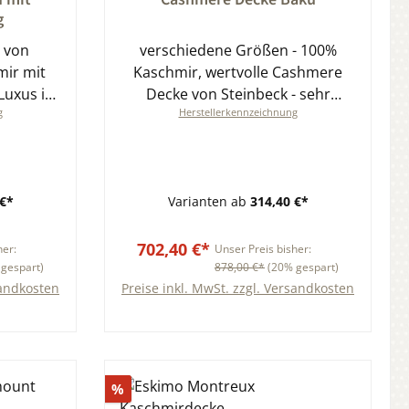
g
 von
verschiedene Größen - 100%
mir mit
Kaschmir, wertvolle Cashmere
Luxus in
Decke von Steinbeck - sehr
g
Herstellerkennzeichnung
ßen
günstig bei Naturmittelversand.de
€*
Varianten ab
314,40 €*
702,40 €*
her:
Unser Preis bisher:
gespart)
878,00 €*
(20% gespart)
sandkosten
Preise inkl. MwSt. zzgl. Versandkosten
b
In den Warenkorb
Rabatt
%