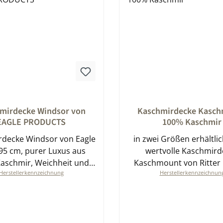
nittliche Bewertung von 0 von 5 Sternen
Durchschnittliche Bewert
mirdecke Windsor von
Kaschmirdecke Kasc
EAGLE PRODUCTS
100% Kaschmir
decke Windsor von Eagle
in zwei Größen erhältlic
95 cm, purer Luxus aus
wertvolle Kaschmird
aschmir, Weichheit und
Kaschmount von Ritter
Herstellerkennzeichnung
Herstellerkennzeichnun
anz ohne Kompromisse
bei Naturmittelversa