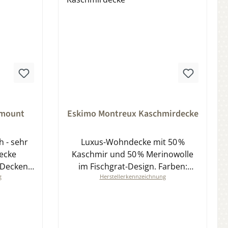
ung von 0 von 5 Sternen
Durchschnittliche Bewertung von 0 von 5
hmount
Eskimo Montreux Kaschmirdecke
h - sehr
Luxus-Wohndecke mit 50 %
ecke
Kaschmir und 50 % Merinowolle
 Decken
im Fischgrat-Design. Farben:
g
Herstellerkennzeichnung
nd.de
anthrazit oder fango.