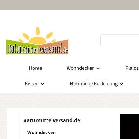
m Hauptinhalt springen
Zur Suche springen
Zur Hauptnavigation springen
Home
Wohndecken
Plaids
Kissen
Natürliche Bekleidung
naturmittelversand.de
Wohndecken