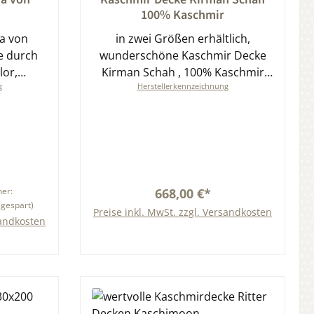
100% Kaschmir
a von
in zwei Größen erhältlich,
e durch
wunderschöne Kaschmir Decke
lor,
Kirman Schah , 100% Kaschmir
g
Herstellerkennzeichnung
d Farben
auf Schurwollkette
her:
668,00 €*
gespart)
Preise inkl. MwSt. zzgl. Versandkosten
sandkosten
In den Warenkorb