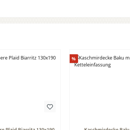
Rabatt
%
nittliche Bewertung von 0 von 5 Sternen
Durchschnittliche Bewert
e Plaid Biarritz 130x190
Kaschmirdecke Baku