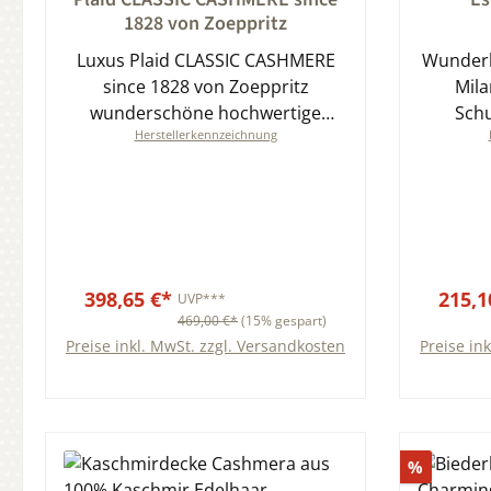
1828 von Zoeppritz
Luxus Plaid CLASSIC CASHMERE
Wunderb
since 1828 von Zoeppritz
Mil
wunderschöne hochwertige
Schu
Herstellerkennzeichnung
Kaschmirdecke viele Farben
Mat
398,65 €*
215,1
UVP***
469,00 €*
(15% gespart)
Preise inkl. MwSt. zzgl. Versandkosten
Preise in
In den Warenkorb
Rabatt
%