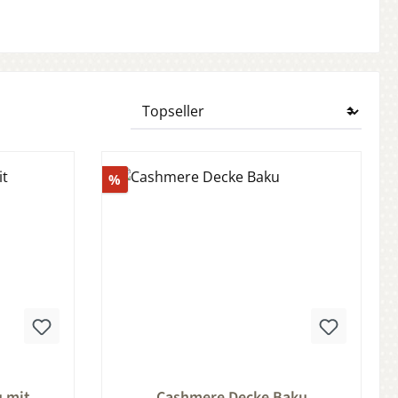
Rabatt
%
ung von 0 von 5 Sternen
Durchschnittliche Bewertung von 0 von 5
 mit
Cashmere Decke Baku