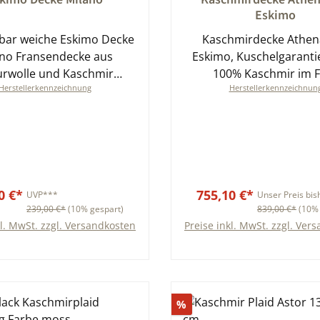
Eskimo
ar weiche Eskimo Decke
Kaschmirdecke Athen
ano Fransendecke aus
Eskimo, Kuschelgaranti
rwolle und Kaschmir
100% Kaschmir im F
Herstellerkennzeichnung
Herstellerkennzeichnun
erialmix 130x200 cm
verschiedene Größen un
0 €*
755,10 €*
UVP***
Unser Preis bis
239,00 €*
(10% gespart)
839,00 €*
(10% 
kl. MwSt. zzgl. Versandkosten
Preise inkl. MwSt. zzgl. Ver
Rabatt
%