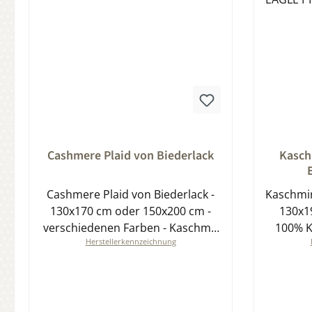
Durchschnittliche Bewertung von 0 von 5 Sternen
Durchsch
Cashmere Plaid von Biederlack
Kasch
Cashmere Plaid von Biederlack -
Kaschmir
130x170 cm oder 150x200 cm -
130x1
verschiedenen Farben - Kaschmir
100% K
Herstellerkennzeichnung
und Wolle Mix
Eleg