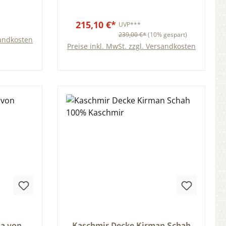
215,10 €*
UVP***
239,00 €*
(10% gespart)
sandkosten
Preise inkl. MwSt. zzgl. Versandkosten
b
ung von 0 von 5 Sternen
Durchschnittliche Bewertung von 0 von 5
a von
Kaschmir Decke Kirman Schah