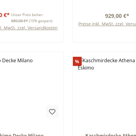
0 €*
Unser Preis bisher:
929,00 €*
689,00 €*
(10% gespart)
Preise inkl. MwSt. zzgl. Ver
kl. MwSt. zzgl. Versandkosten
In den Warenkorb
In den Warenkor
Rabatt
%
nittliche Bewertung von 0 von 5 Sternen
Durchschnittliche Bewert
kimo Decke Milano
Kaschmirdecke Athen