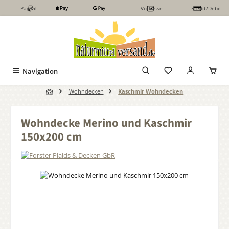
PayPal
Vorkasse
Kredit/Debit
Zum Hauptinhalt springen
Navigation
Wohndecken
Kaschmir Wohndecken
Wohndecke Merino und Kaschmir
150x200 cm
Bildergalerie überspringen