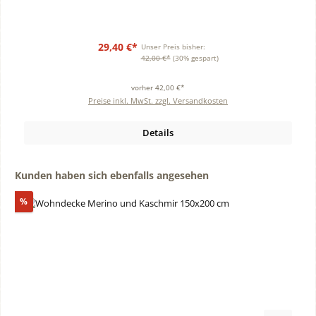
29,40 €*
Unser Preis bisher:
42,00 €*
(30% gespart)
vorher 42,00 €*
Preise inkl. MwSt. zzgl. Versandkosten
Details
Produktgalerie überspringen
Kunden haben sich ebenfalls angesehen
Rabatt
%