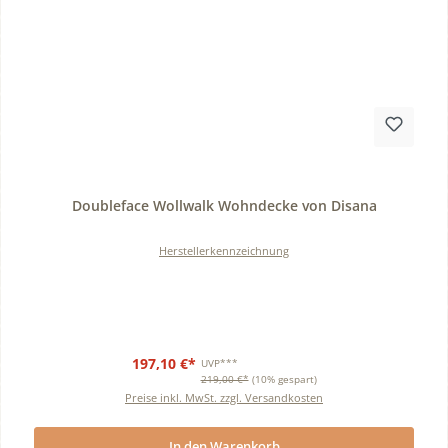
Durchschnittliche Bewertung von 0 von 5 Sternen
Doubleface Wollwalk Wohndecke von Disana
Herstellerkennzeichnung
197,10 €*
UVP***
219,00 €*
(10% gespart)
Preise inkl. MwSt. zzgl. Versandkosten
In den Warenkorb