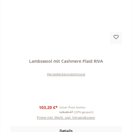
Durchschnittliche Bewertung von 0 von 5 Sternen
Lambswool mit Cashmere Plaid RIVA
Herstellerkennzeichnung
103,20 €*
Unser Preis bisher:
129,00 €*
(20% gespart)
Preise inkl. MwSt. zzgl. Versandkosten
Details