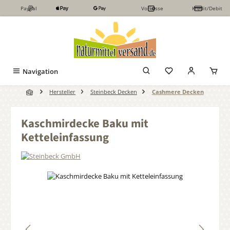
PayPal
Vorkasse
Kredit/Debit
Zum Hauptinhalt springen
Navigation
Hersteller
Steinbeck Decken
Cashmere Decken
Kaschmirdecke Baku mit
Ketteleinfassung
Bildergalerie überspringen