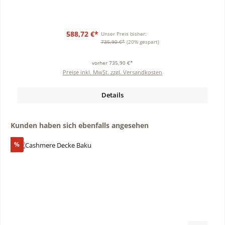
588,72 €*
Unser Preis bisher:
735,90 €*
(20% gespart)
vorher 735,90 €*
Preise inkl. MwSt. zzgl. Versandkosten
Details
Produktgalerie überspringen
Kunden haben sich ebenfalls angesehen
Rabatt
%