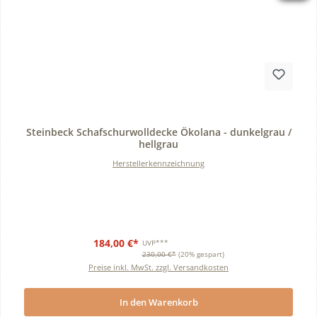
Durchschnittliche Bewertung von 0 von 5 Sternen
Steinbeck Schafschurwolldecke Ökolana - dunkelgrau /
hellgrau
Herstellerkennzeichnung
184,00 €*
UVP***
230,00 €*
(20% gespart)
Preise inkl. MwSt. zzgl. Versandkosten
In den Warenkorb