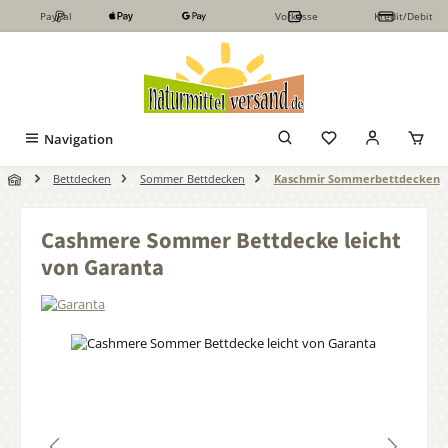
PayPal
Vorkasse
Kredit/Debit
Zum Hauptinhalt springen
Navigation
Bettdecken
Sommer Bettdecken
Kaschmir Sommerbettdecken
Cashmere Sommer Bettdecke leicht
von Garanta
Bildergalerie überspringen