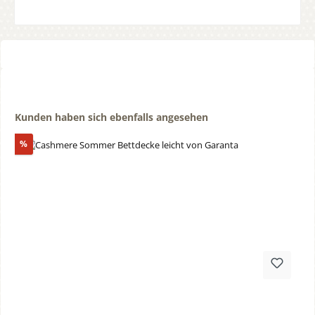
Produktgalerie überspringen
Kunden haben sich ebenfalls angesehen
Rabatt
%
Durchschnittliche Bewertung von 0 von 5 Sternen