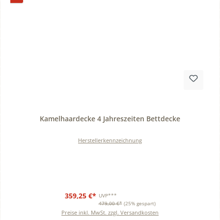
Durchschnittliche Bewertung von 0 von 5 Sternen
Kamelhaardecke 4 Jahreszeiten Bettdecke
Herstellerkennzeichnung
359,25 €*
UVP***
479,00 €*
(25% gespart)
Preise inkl. MwSt. zzgl. Versandkosten