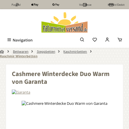
PayPal
Vorkasse
Kredit/Debit
Zum Hauptinhalt springen
Navigation
Bettwaren
Steppbetten
Kaschmirbetten
Kaschmir Winterbetten
Cashmere Winterdecke Duo Warm
von Garanta
Bildergalerie überspringen