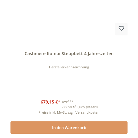
Durchschnittliche Bewertung von 0 von 5 Sternen
Cashmere Kombi Steppbett 4 Jahreszeiten
Herstellerkennzeichnung
679,15 €*
UVP***
799,00 €*
(15% gespart)
Preise inkl. MwSt. zzgl. Versandkosten
In den Warenkorb