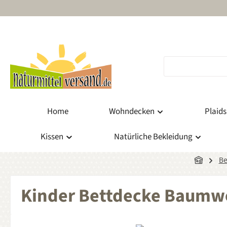
m Hauptinhalt springen
Zur Suche springen
Zur Hauptnavigation springen
Home
Wohndecken
Plaids
Kissen
Natürliche Bekleidung
Be
Kinder Bettdecke Baumw