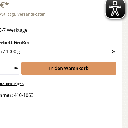
 €*
wSt. zzgl. Versandkosten
 5-7 Werktage
auswählen
erbett Größe:
In den Warenkorb
tel hinzufügen
mmer:
410-1063