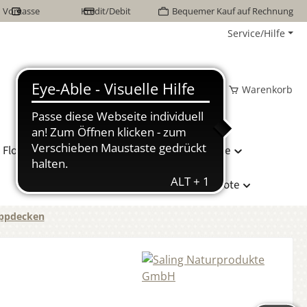
Vorkasse
Kredit/Debit
Bequemer Kauf auf Rechnung
Service/Hilfe
Wunschzettel
Mein Konto
Warenkorb
Flor Naturhaarbetten
Bettwäsche
Hersteller
Sonderangebote
ppdecken