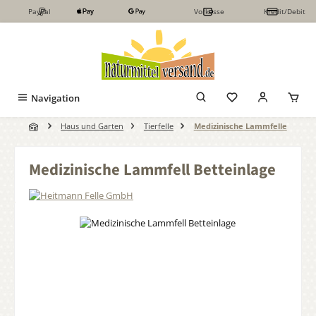
PayPal
Vorkasse
Kredit/Debit
Zum Hauptinhalt springen
Navigation
Haus und Garten
Tierfelle
Medizinische Lammfelle
Medizinische Lammfell Betteinlage
Bildergalerie überspringen