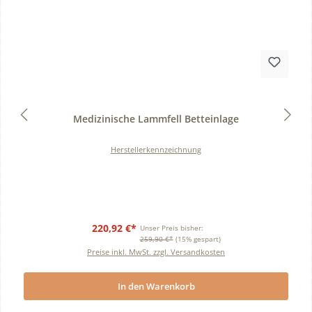
Durchschnittliche Bewertung von 0 von 5 Sternen
Medizinische Lammfell Betteinlage
Herstellerkennzeichnung
220,92 €*
Unser Preis bisher:
259,90 €*
(15% gespart)
Preise inkl. MwSt. zzgl. Versandkosten
In den Warenkorb