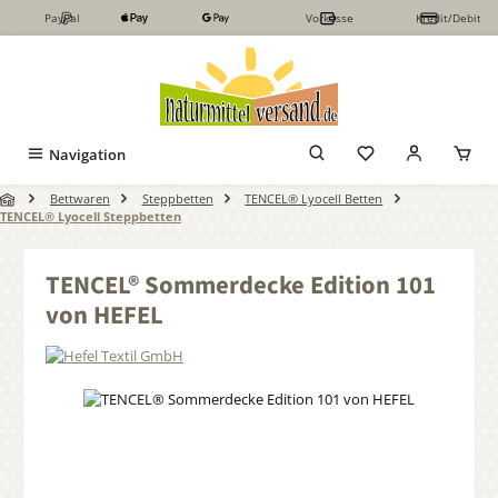
PayPal
Vorkasse
Kredit/Debit
Zum Hauptinhalt springen
Navigation
Bettwaren
Steppbetten
TENCEL® Lyocell Betten
TENCEL® Lyocell Steppbetten
TENCEL® Sommerdecke Edition 101
von HEFEL
Bildergalerie überspringen