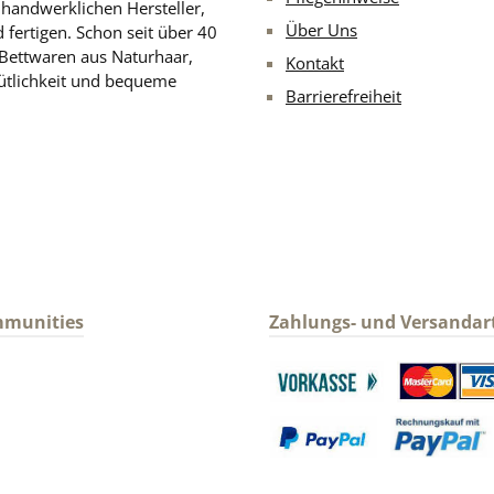
d handwerklichen Hersteller,
Über Uns
 fertigen. Schon seit über 40
 Bettwaren aus Naturhaar,
Kontakt
ütlichkeit und bequeme
Barrierefreiheit
mmunities
Zahlungs- und Versandar
gram
Benutzerdefiniertes Bild 1
Benutzerdefin
Benutzerdefiniertes Bild 3
Benutzerdefin