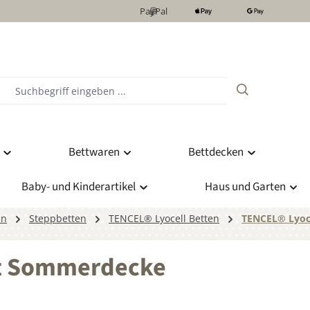
PayPal
Bettwaren
Bettdecken
Baby- und Kinderartikel
Haus und Garten
en
Steppbetten
TENCEL® Lyocell Betten
TENCEL® Lyoc
tt Sommerdecke