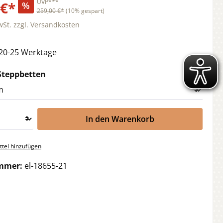
UVP***
 €*
%
259,00 €*
(10% gespart)
wSt. zzgl. Versandkosten
 20-25 Werktage
auswählen
Steppbetten
In den Warenkorb
tel hinzufügen
mmer:
el-18655-21