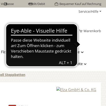
Vorkasse
Kredit/Debit
Bequemer Kauf auf Rechnung
Service/Hilfe
Wunschzettel
Mein Konto
Warenkorb
Flor Naturhaarbetten
Bettwäsche
Hersteller
Sonderangebote
ell Steppbetten