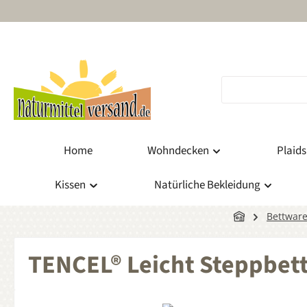
m Hauptinhalt springen
Zur Suche springen
Zur Hauptnavigation springen
Home
Wohndecken
Plaids
Kissen
Natürliche Bekleidung
Bettwar
TENCEL® Leicht Steppbe