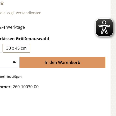
€*
wSt. zzgl. Versandkosten
 2-4 Werktage
auswählen
rkissen Größenauswahl
30 x 45 cm
In den Warenkorb
tel hinzufügen
mmer:
260-10030-00