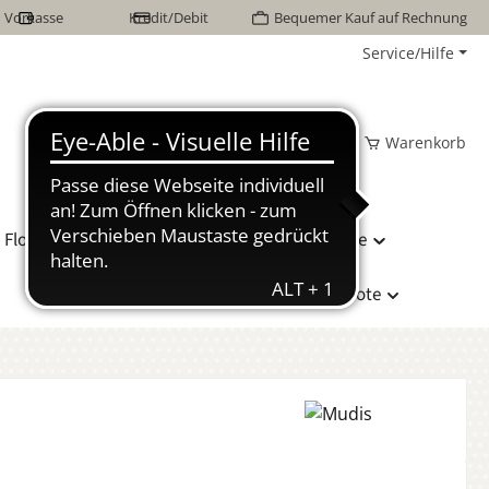
Vorkasse
Kredit/Debit
Bequemer Kauf auf Rechnung
Service/Hilfe
Wunschzettel
Mein Konto
Warenkorb
Flor Naturhaarbetten
Bettwäsche
Hersteller
Sonderangebote