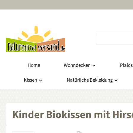
m Hauptinhalt springen
Zur Suche springen
Zur Hauptnavigation springen
Home
Wohndecken
Plaids
Kissen
Natürliche Bekleidung
Kinder Biokissen mit Hir