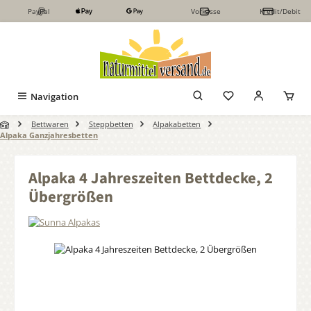
PayPal
Vorkasse
Kredit/Debit
Zum Hauptinhalt springen
Navigation
Bettwaren
Steppbetten
Alpakabetten
Alpaka Ganzjahresbetten
Alpaka 4 Jahreszeiten Bettdecke, 2
Übergrößen
Bildergalerie überspringen