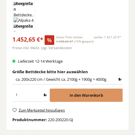
1.452,65 €*
Unser Preis bisher:
vorher 1.421,25 €*
%
1.709,00 €*
(15% gespart)
Preise inkl. MwSt. zzgl. Versandkosten
Lieferzeit 12-14 Werktage
auswählen
Größe Bettdecke bitte hier auswählen
In den Warenkorb
Zum Merkzettel hinzufügen
Produktnummer:
220-200220-GJ