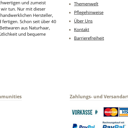
chwertigen und zumeist
Themenwelt
 wir tun. Nur mit dieser
Pflegehinweise
d handwerklichen Hersteller,
Über Uns
 fertigen. Schon seit über 40
 Bettwaren aus Naturhaar,
Kontakt
ütlichkeit und bequeme
Barrierefreiheit
mmunities
Zahlungs- und Versandar
gram
Benutzerdefiniertes Bild 1
Benutzerdefin