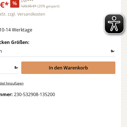
UVP***
 €*
%
129,95 €*
(20% gespart)
wSt. zzgl. Versandkosten
 10-14 Werktage
auswählen
cken Größen:
In den Warenkorb
tel hinzufügen
mmer:
230-532908-135200