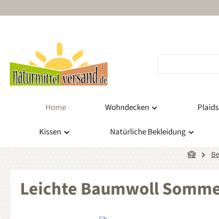
m Hauptinhalt springen
Zur Suche springen
Zur Hauptnavigation springen
Home
Wohndecken
Plaids
Kissen
Natürliche Bekleidung
Be
Leichte Baumwoll Sommer