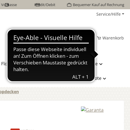
Vorkasse
Kredit/Debit
Bequemer Kauf auf Rechnung
Service/Hilfe
Wunschzettel
Mein Konto
Warenkorb
Flor Naturhaarbetten
Bettwäsche
Hersteller
Sonderangebote
ppdecken