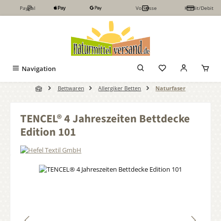
PayPal
Vorkasse
Kredit/Debit
Zum Hauptinhalt springen
Navigation
Bettwaren
Allergiker Betten
Naturfaser
TENCEL® 4 Jahreszeiten Bettdecke
Edition 101
Bildergalerie überspringen