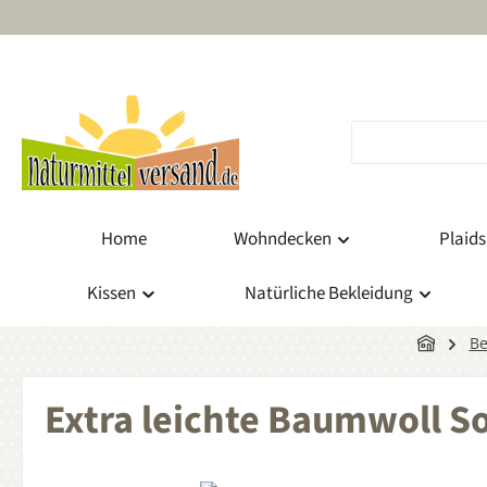
m Hauptinhalt springen
Zur Suche springen
Zur Hauptnavigation springen
Home
Wohndecken
Plaids
Kissen
Natürliche Bekleidung
Be
Extra leichte Baumwoll 