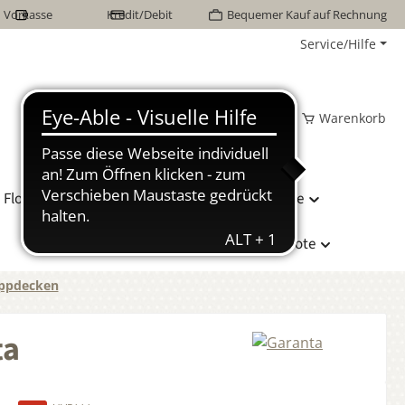
Vorkasse
Kredit/Debit
Bequemer Kauf auf Rechnung
Service/Hilfe
Wunschzettel
Mein Konto
Warenkorb
Flor Naturhaarbetten
Bettwäsche
Hersteller
Sonderangebote
ppdecken
ta