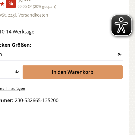
UVP***
€*
%
99,95 €*
(20% gespart)
wSt. zzgl. Versandkosten
 10-14 Werktage
auswählen
cken Größen:
In den Warenkorb
tel hinzufügen
mmer:
230-532665-135200