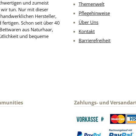
chwertigen und zumeist
Themenwelt
 wir tun. Nur mit dieser
Pflegehinweise
d handwerklichen Hersteller,
Über Uns
 fertigen. Schon seit über 40
 Bettwaren aus Naturhaar,
Kontakt
ütlichkeit und bequeme
Barrierefreiheit
mmunities
Zahlungs- und Versandar
gram
Benutzerdefiniertes Bild 1
Benutzerdefin