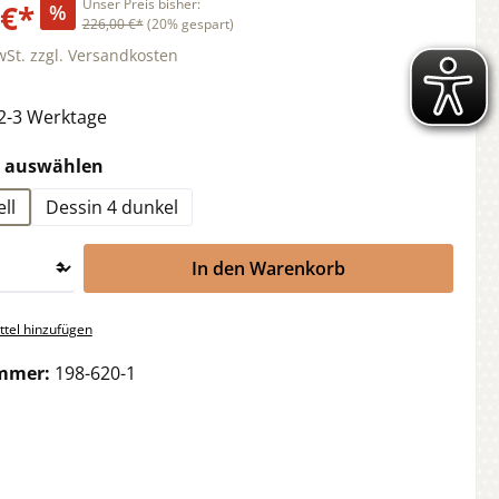
Unser Preis bisher:
 €*
%
226,00 €*
(20% gespart)
wSt. zzgl. Versandkosten
 2-3 Werktage
auswählen
e auswählen
ll
Dessin 4 dunkel
In den Warenkorb
tel hinzufügen
mmer:
198-620-1