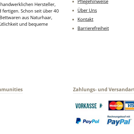
Pflegehinweise
d handwerklichen Hersteller,
Über Uns
 fertigen. Schon seit über 40
 Bettwaren aus Naturhaar,
Kontakt
ütlichkeit und bequeme
Barrierefreiheit
mmunities
Zahlungs- und Versandar
gram
Benutzerdefiniertes Bild 1
Benutzerdefin
Benutzerdefiniertes Bild 3
Benutzerdefin