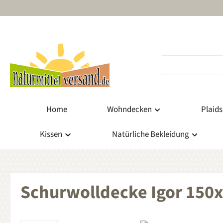
m Hauptinhalt springen
Zur Suche springen
Zur Hauptnavigation springen
Home
Wohndecken
Plaids
Kissen
Natürliche Bekleidung
Schurwolldecke Igor 150