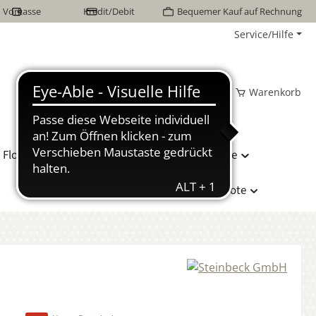
Vorkasse
Kredit/Debit
Bequemer Kauf auf Rechnung
Service/Hilfe
Wunschzettel
Mein Konto
Warenkorb
Flor Naturhaarbetten
Bettwäsche
Hersteller
Sonderangebote