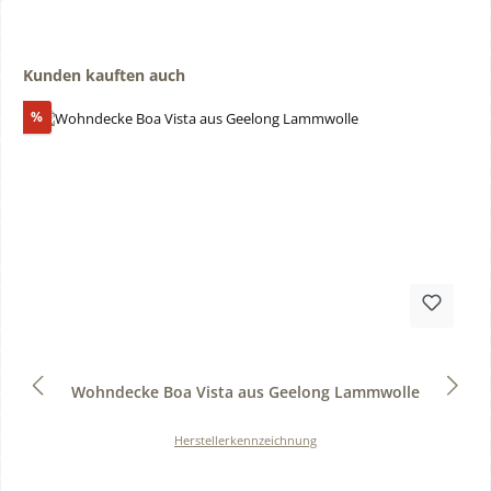
Produktgalerie überspringen
Kunden kauften auch
Rabatt
%
Durchschnittliche Bewertung von 0 von 5 Sternen
Wohndecke Boa Vista aus Geelong Lammwolle
Herstellerkennzeichnung