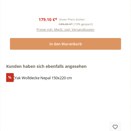
179,10 €*
Unser Preis bisher:
199,00 €*
(10% gespart)
Preise inkl. MwSt. zzgl. Versandkosten
In den Warenkorb
Produktgalerie überspringen
Kunden haben sich ebenfalls angesehen
Rabatt
%