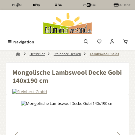
PayPal
Vorkasse
Kredit/Debit
Zum Hauptinhalt springen
Navigation
Hersteller
Steinbeck Decken
Lambswool Plaids
Mongolische Lambswool Decke Gobi
140x190 cm
Bildergalerie überspringen