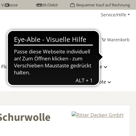
Vorkasse
Kredit/Debit
Bequemer Kauf auf Rechnung
Service/Hilfe
Wunschzettel
Mein Konto
Warenkorb
Flor Naturhaarbetten
Bettwäsche
Hersteller
Sonderangebote
Schurwolle