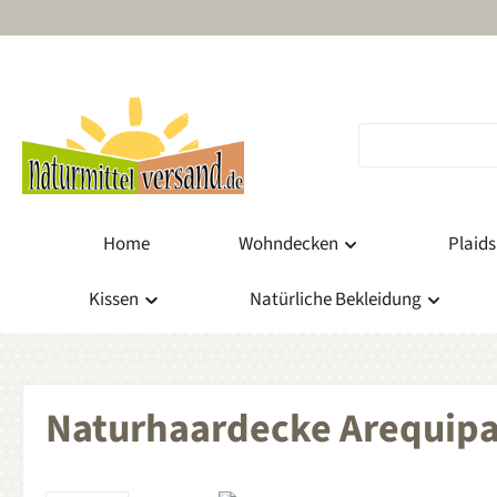
m Hauptinhalt springen
Zur Suche springen
Zur Hauptnavigation springen
Home
Wohndecken
Plaids
Kissen
Natürliche Bekleidung
Naturhaardecke Arequipa 