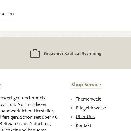
esehen
Bequemer Kauf auf Rechnung
e
Shop-Service
chwertigen und zumeist
Themenwelt
 wir tun. Nur mit dieser
Pflegehinweise
d handwerklichen Hersteller,
Über Uns
 fertigen. Schon seit über 40
 Bettwaren aus Naturhaar,
Kontakt
ütlichkeit und bequeme