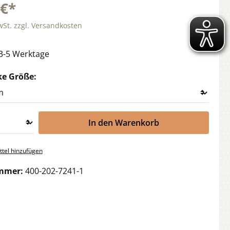
 €*
wSt. zzgl. Versandkosten
 3-5 Werktage
auswählen
ke Größe:
In den Warenkorb
tel hinzufügen
mmer:
400-202-7241-1