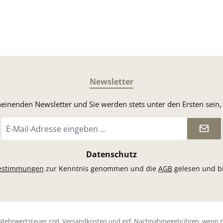
Newsletter
heinenden Newsletter und Sie werden stets unter den Ersten sei
E-
Mail-
Adresse
*
Datenschutz
estimmungen
zur Kenntnis genommen und die
AGB
gelesen und bi
l. Mehrwertsteuer zzgl.
Versandkosten
und ggf. Nachnahmegebühren, wenn n