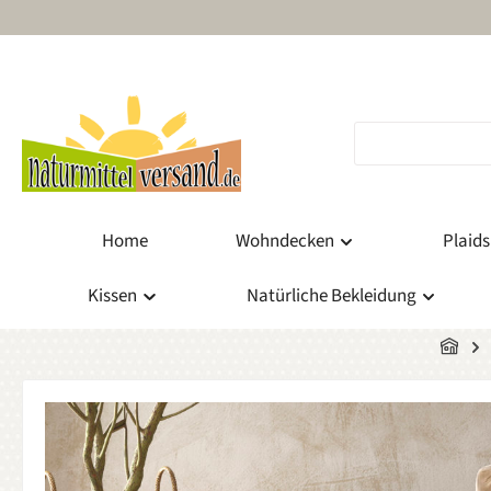
m Hauptinhalt springen
Zur Suche springen
Zur Hauptnavigation springen
Home
Wohndecken
Plaids
Kissen
Natürliche Bekleidung