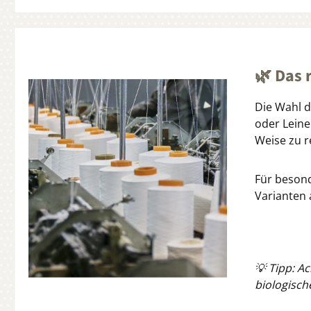
🌿 Das 
Die Wahl d
oder Leine
Weise zu r
Für besond
Varianten 
💡 Tipp: Ac
biologisch