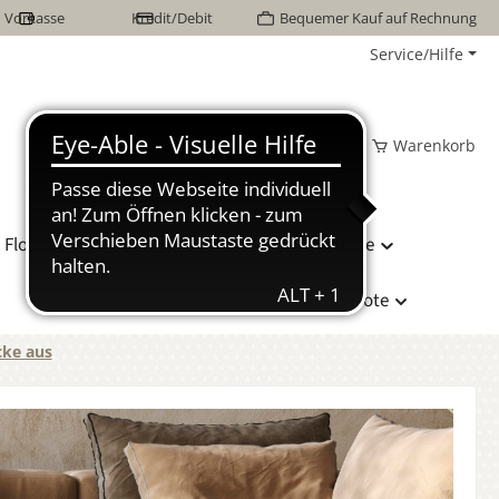
Vorkasse
Kredit/Debit
Bequemer Kauf auf Rechnung
Service/Hilfe
Wunschzettel
Mein Konto
Warenkorb
Flor Naturhaarbetten
Bettwäsche
Hersteller
Sonderangebote
ke aus