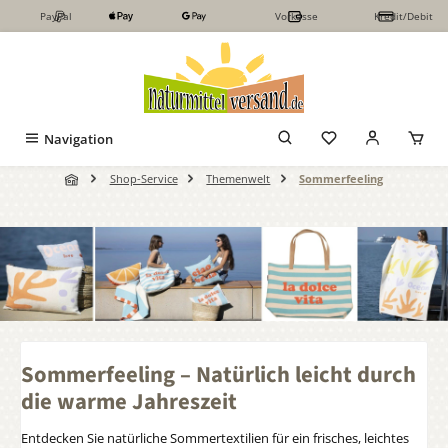
PayPal
Vorkasse
Kredit/Debit
Zum Hauptinhalt springen
Navigation
Shop-Service
Themenwelt
Sommerfeeling
Sommerfeeling – Natürlich leicht durch
die warme Jahreszeit
Entdecken Sie natürliche Sommertextilien für ein frisches, leichtes