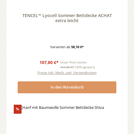
Durchschnittliche Bewertung von 0 von 5 Sternen
TENCEL™ Lyocell Sommer Bettdecke ACHAT
extra leicht
Varianten ab
58,10 €*
107,80 €*
Unser Preis bisher:
154,00 €*
(30% gespart)
Preise inkl. MwSt. zzgl. Versandkosten
In den Warenkorb
Rabatt
%