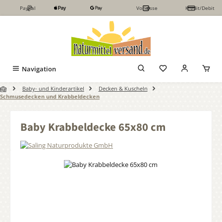
PayPal
Vorkasse
Kredit/Debit
Zum Hauptinhalt springen
Navigation
Baby- und Kinderartikel
Decken & Kuscheln
Schmusedecken und Krabbeldecken
Baby Krabbeldecke 65x80 cm
Bildergalerie überspringen