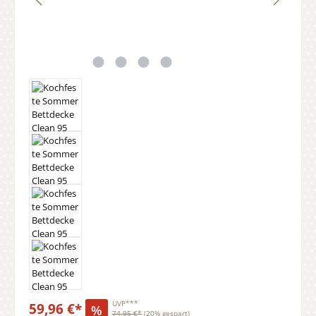
59,96 €*
UVP***
%
74,95 €*
(20% gespart)