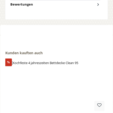
Bewertungen
Produktgalerie überspringen
Kunden kauften auch
Rabatt
%