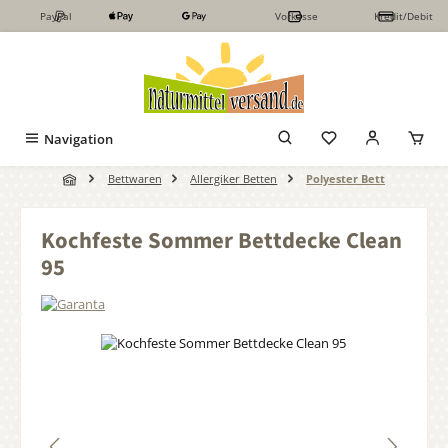
PayPal
Vorkasse
Kredit/Debit
Zum Hauptinhalt springen
Navigation
Bettwaren
Allergiker Betten
Polyester Bett
Kochfeste Sommer Bettdecke Clean
95
Bildergalerie überspringen