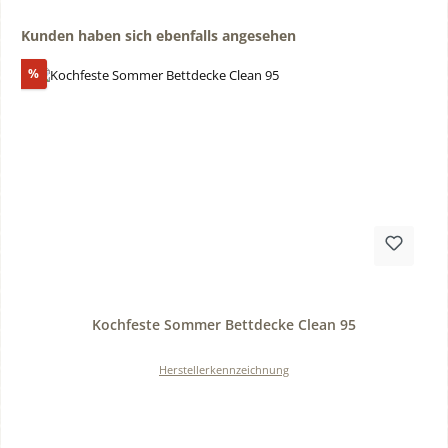
Produktgalerie überspringen
Kunden haben sich ebenfalls angesehen
Rabatt
%
Durchschnittliche Bewertung von 0 von 5 Sternen
Kochfeste Sommer Bettdecke Clean 95
Herstellerkennzeichnung