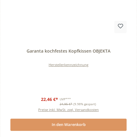
Durchschnittliche Bewertung von 0 von 5 Sternen
Garanta kochfestes Kopfkissen OBJEKTA
Herstellerkennzeichnung
22,46 €*
UVP***
24,95 €*
(9.98% gespart)
Preise inkl. MwSt. zzgl. Versandkosten
In den Warenkorb