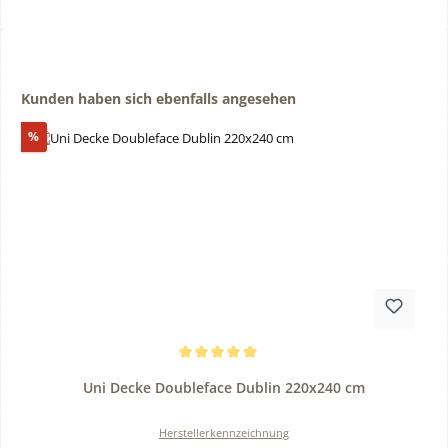
Produktgalerie überspringen
Kunden haben sich ebenfalls angesehen
Rabatt
%
Durchschnittliche Bewertung von 5 von 5 Sternen
Uni Decke Doubleface Dublin 220x240 cm
Herstellerkennzeichnung