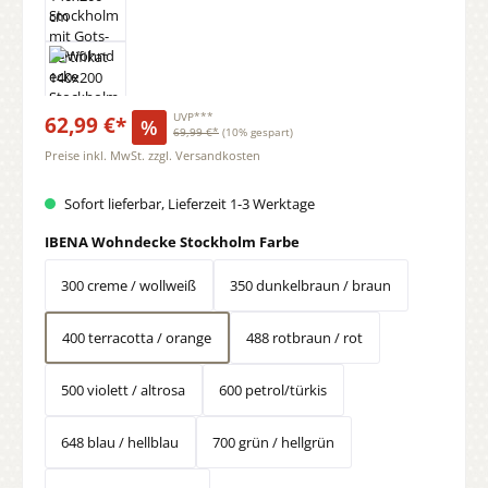
62,99 €*
UVP***
%
69,99 €*
(10% gespart)
Preise inkl. MwSt. zzgl. Versandkosten
Sofort lieferbar, Lieferzeit 1-3 Werktage
auswählen
IBENA Wohndecke Stockholm Farbe
300 creme / wollweiß
350 dunkelbraun / braun
400 terracotta / orange
488 rotbraun / rot
500 violett / altrosa
600 petrol/türkis
648 blau / hellblau
700 grün / hellgrün