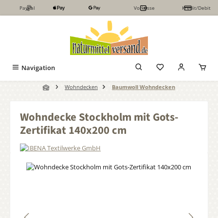
PayPal
Vorkasse
Kredit/Debit
Zum Hauptinhalt springen
Navigation
Wohndecken
Baumwoll Wohndecken
Wohndecke Stockholm mit Gots-
Zertifikat 140x200 cm
Bildergalerie überspringen