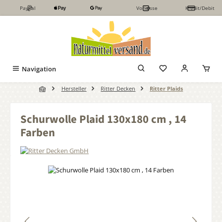
PayPal
Vorkasse
Kredit/Debit
Zum Hauptinhalt springen
Navigation
Hersteller
Ritter Decken
Ritter Plaids
Schurwolle Plaid 130x180 cm , 14
Farben
Bildergalerie überspringen