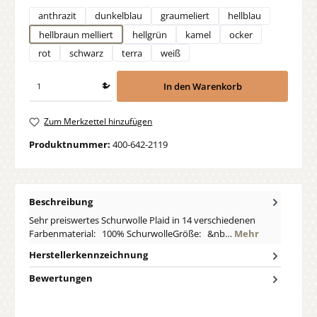
anthrazit
dunkelblau
graumeliert
hellblau
hellbraun melliert
hellgrün
kamel
ocker
rot
schwarz
terra
weiß
In den Warenkorb
Zum Merkzettel hinzufügen
Produktnummer:
400-642-2119
Beschreibung
Sehr preiswertes Schurwolle Plaid in 14 verschiedenen
Farbenmaterial: 100% SchurwolleGröße: &nb…
Mehr
Herstellerkennzeichnung
Bewertungen