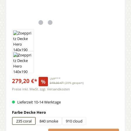
279,20 €*
UVP***
%
349,00 €*
(20% gespart)
Preise inkl. MwSt. zzgl. Versandkosten
Lieferzeit 10-14 Werktage
auswählen
Farbe Decke Hero
235 coral
840 smoke
910 cloud