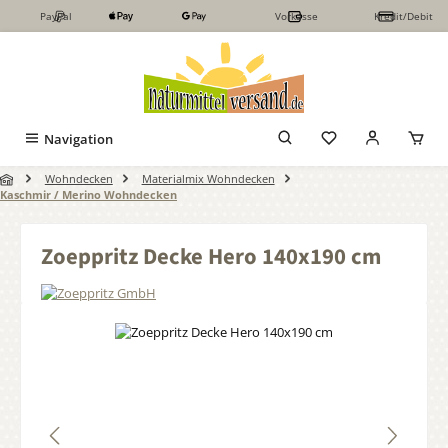
PayPal
Vorkasse
Kredit/Debit
Zum Hauptinhalt springen
Navigation
Wohndecken
Materialmix Wohndecken
Kaschmir / Merino Wohndecken
Zoeppritz Decke Hero 140x190 cm
Bildergalerie überspringen