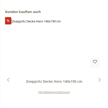
Produktgalerie überspringen
Kunden kauften auch
Rabatt
%
Durchschnittliche Bewertung von 0 von 5 Sternen
Zoeppritz Decke Hero 140x190 cm
Herstellerkennzeichnung